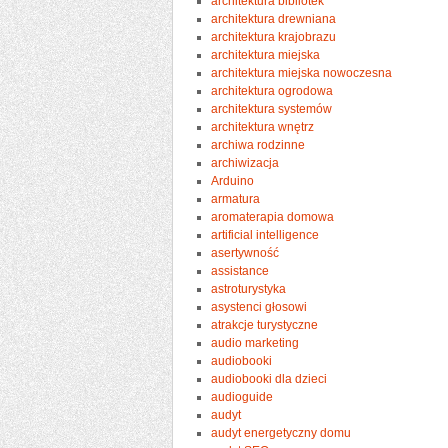
architektura bibliotek
architektura drewniana
architektura krajobrazu
architektura miejska
architektura miejska nowoczesna
architektura ogrodowa
architektura systemów
architektura wnętrz
archiwa rodzinne
archiwizacja
Arduino
armatura
aromaterapia domowa
artificial intelligence
asertywność
assistance
astroturystyka
asystenci głosowi
atrakcje turystyczne
audio marketing
audiobooki
audiobooki dla dzieci
audioguide
audyt
audyt energetyczny domu