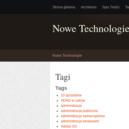
Strona główna
Archiwum
Spis Treści
Ta
Nowe Technologi
Nowe Technologie
Tagi
Tags
10 sposobów
ADHD w szkole
administracja
administracja publiczna
administracja samorządowa
administracja serwerami
Adobe XD