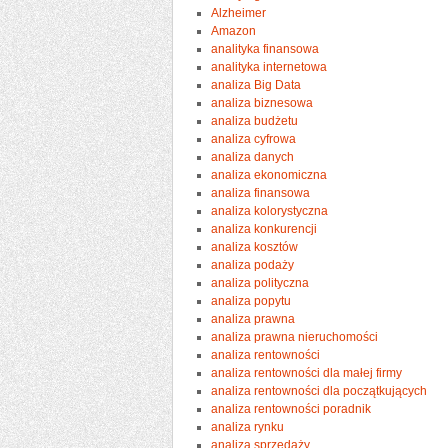
Alzheimer
Amazon
analityka finansowa
analityka internetowa
analiza Big Data
analiza biznesowa
analiza budżetu
analiza cyfrowa
analiza danych
analiza ekonomiczna
analiza finansowa
analiza kolorystyczna
analiza konkurencji
analiza kosztów
analiza podaży
analiza polityczna
analiza popytu
analiza prawna
analiza prawna nieruchomości
analiza rentowności
analiza rentowności dla małej firmy
analiza rentowności dla początkujących
analiza rentowności poradnik
analiza rynku
analiza sprzedaży