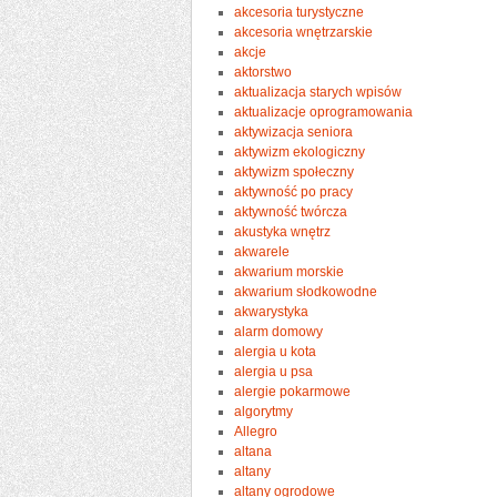
akcesoria turystyczne
akcesoria wnętrzarskie
akcje
aktorstwo
aktualizacja starych wpisów
aktualizacje oprogramowania
aktywizacja seniora
aktywizm ekologiczny
aktywizm społeczny
aktywność po pracy
aktywność twórcza
akustyka wnętrz
akwarele
akwarium morskie
akwarium słodkowodne
akwarystyka
alarm domowy
alergia u kota
alergia u psa
alergie pokarmowe
algorytmy
Allegro
altana
altany
altany ogrodowe