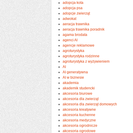
adopcja kota
adopcja psa
adopcje zwierząt
adwokat
aeracja trawnika
aeracja trawnika poradnik
agama brodata
agenci AI
agencje reklamowe
agroturystyka
agroturystyka rodzinne
agroturystyka z wyżywieniem
AI
AI generatywna
AI w biznesie
akademia
akademik studencki
akcesoria biurowe
akcesoria dla zwierząt
akcesoria dla zwierząt domowych
akcesoria kreatywne
akcesoria kuchenne
akcesoria medyczne
akcesoria ogrodnicze
akcesoria ogrodowe