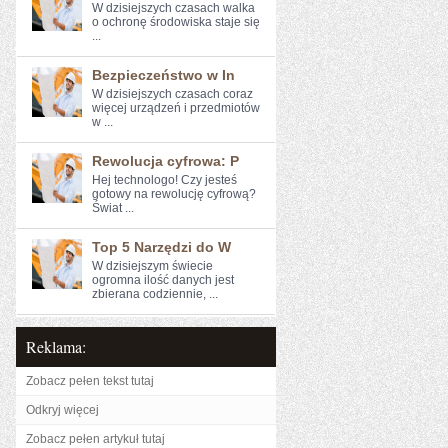
W⁢ dzisiejszych czasach ​walka
o ochronę środowiska staje się
...
Bezpieczeństwo w In
W dzisiejszych czasach coraz⁤
więcej urządzeń i przedmiotów
w ...
Rewolucja cyfrowa: P
Hej technologo! Czy jesteś
gotowy na rewolucję cyfrową?
Świat ...
Top 5 Narzędzi do W
W dzisiejszym świecie
ogromna ilość danych jest‍
zbierana codziennie, ...
Reklama:
Zobacz pełen tekst tutaj
Odkryj więcej
Zobacz pełen artykuł tutaj