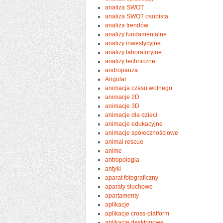
analiza SWOT
analiza SWOT osobista
analiza trendów
analizy fundamentalne
analizy inwestycyjne
analizy laboratoryjne
analizy techniczne
andropauza
Angular
animacja czasu wolnego
animacje 2D
animacje 3D
animacje dla dzieci
animacje edukacyjne
animacje społecznościowe
animal rescue
anime
antropologia
antyki
aparat fotograficzny
aparaty słuchowe
apartamenty
aplikacje
aplikacje cross-platform
aplikacje desktopowe