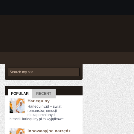
POPULAR
RECENT
Harlequiny
Harlequiny.pl – świat
romansów, emocji i
niezapomnianych
historiiHarlequiny.pl to wyjątkowe ...
Innowacyjne narzędz