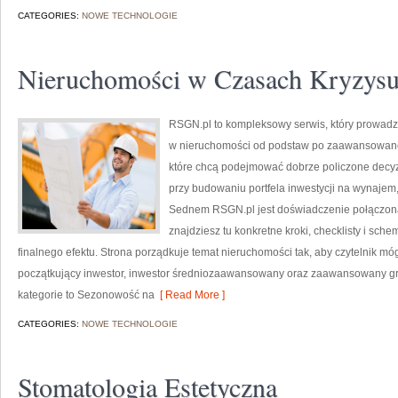
CATEGORIES:
NOWE TECHNOLOGIE
Nieruchomości w Czasach Kryzysu i
RSGN.pl to kompleksowy serwis, który prowadz
w nieruchomości od podstaw po zaawansowane s
które chcą podejmować dobrze policzone decyzj
przy budowaniu portfela inwestycji na wynajem,
Sednem RSGN.pl jest doświadczenie połączona
znajdziesz tu konkretne kroki, checklisty i sch
finalnego efektu. Strona porządkuje temat nieruchomości tak, aby czytelnik móg
początkujący inwestor, inwestor średniozaawansowany oraz zaawansowany gra
kategorie to Sezonowość na
[ Read More ]
CATEGORIES:
NOWE TECHNOLOGIE
Stomatologia Estetyczna