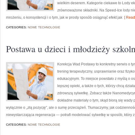
wielkim deserem. Kategorie ciekawe to Lody ek
zrównoważone składniki. Na Speed-Ice lody nie 
mrożeniu, o konsystencji i o tym, jak w prosty sposób osiągnąć efekt jak
[ Read
CATEGORIES:
NOWE TECHNOLOGIE
Postawa u dzieci i młodzieży szkoln
Korekcja Wad Postawy to konkretny serwis o ty
trening terapeutyczny, usprawnianie oraz fizyko
edukacyjnym. To miejsce powstało z myślą o oso
lepszej opieki, a także o tych, którzy chcą dzi
zdrowszą sylwetkę. Zobacz także Nanomedycyna
dokładne materiały o tym, skąd biorą się wady 
wyłącznie o „złą pozycję”, ale o sumę przeciążeń. Tłumaczymy, jak codzienno
niewystarczająca regeneracja — potrafi modelować sylwetkę w sposób, który z
CATEGORIES:
NOWE TECHNOLOGIE