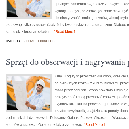
sprytnych zamienników, a także zdrowych łako
wybory i pomysł, że zdrowe jedzenie może być
się elastyczność: mniej gotowców, więcej czyteln
okruszynę, tylko by gotować tak, żeby było przyjaźnie dla organizmu. Dlatego 
sam efekt z lepszym składem.
[ Read More ]
CATEGORIES:
NOWE TECHNOLOGIE
Sprzęt do obserwacji i nagrywania
Kury i Koguty to przestrzeń dla osób, które ch
od pierwszych kroków z kurami nioskami, prze
stada przez cały rok. Strona powstała z myślą o
praktyczność i chcą prowadzić chów w sposób h
trzymasz kilka kur na podwórku, prowadzisz wi
przydomowy kurnik, znajdziesz tu porady dopa
podmiejskich i działkowych. Polecamy: Gatunki Ptaków i Akcesoria i Wyposaże
kogutów w praktyce. Opisujemy, jak przygotować
[ Read More ]