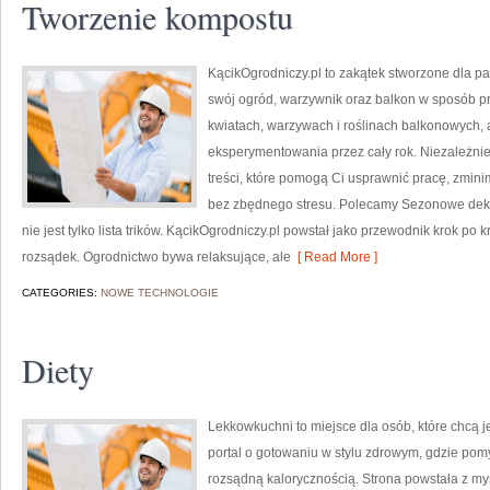
Tworzenie kompostu
KącikOgrodniczy.pl to zakątek stworzone dla pas
swój ogród, warzywnik oraz balkon w sposób pr
kwiatach, warzywach i roślinach balkonowych, 
eksperymentowania przez cały rok. Niezależnie 
treści, które pomogą Ci usprawnić pracę, zmini
bez zbędnego stresu. Polecamy Sezonowe dekor
nie jest tylko lista trików. KącikOgrodniczy.pl powstał jako przewodnik krok po k
rozsądek. Ogrodnictwo bywa relaksujące, ale
[ Read More ]
CATEGORIES:
NOWE TECHNOLOGIE
Diety
Lekkowkuchni to miejsce dla osób, które chcą j
portal o gotowaniu w stylu zdrowym, gdzie pom
rozsądną kalorycznością. Strona powstała z myśl