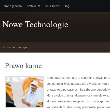
Strona główna
Archiwum
Spis Treści
Tagi
Nowe Technologie
Nowe Technologie
Prawo karne
BlogdlaKonsumenta.pl to konkretny serwis porad
codziennym życiu najbardziej uwiera: ochroni
prywatnego pokazanych bez zbędnej „urzędowośc
które zwykle brzmią jak prawnicza łamigłówka, z
któremu rozumiesz swoje możliwości w sporze 
kontrahentem. Idea strony jest prosta: prawo m