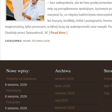
– bez zakłopotania, ale też bez pustej prowokac
mity są porządkowane spokojnym, życiowym po
nazywać to, co między ludźmi bywa nieoczywiste
też kryzysy, konflikty, chłód i pożegnania. Anon
magicznością, tylko procesem, w której liczą się autentyczność oraz nawyki. 
Osobisty przez Seksualność. W
[ Read More ]
CATEGORIES:
NOWE TECHNOLOGIE
Nowe wpisy:
Archiwa
Stro
Przepisy na śniadania
sierpień 2026
Arch
8 sierpnia, 2026
lipiec 2026
Spis T
Harlequiny
czerwiec 2026
Tagi
6 sierpnia, 2026
maj 2026
Fotografia
kwiecień 2026
5 sierpnia, 2026