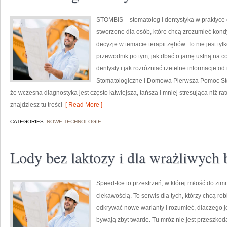
STOMBIS – stomatolog i dentystyka w praktyce
stworzone dla osób, które chcą zrozumieć kond
decyzje w temacie terapii zębów. To nie jest t
przewodnik po tym, jak dbać o jamę ustną na co
dentysty i jak rozróżniać rzetelne informacje od
Stomatologiczne i Domowa Pierwsza Pomoc Sto
że wczesna diagnostyka jest często łatwiejsza, tańsza i mniej stresująca niż r
znajdziesz tu treści
[ Read More ]
CATEGORIES:
NOWE TECHNOLOGIE
Lody bez laktozy i dla wrażliwych
Speed-Ice to przestrzeń, w której miłość do zim
ciekawością. To serwis dla tych, którzy chcą rob
odkrywać nowe warianty i rozumieć, dlaczego j
bywają zbyt twarde. Tu mróz nie jest przeszkodą