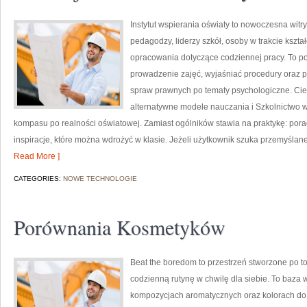
Instytut wspierania oświaty to nowoczesna wit
pedagodzy, liderzy szkół, osoby w trakcie kszt
opracowania dotyczące codziennej pracy. To por
prowadzenie zajęć, wyjaśniać procedury oraz
spraw prawnych po tematy psychologiczne. Ci
alternatywne modele nauczania i Szkolnictwo wy
kompasu po realności oświatowej. Zamiast ogólników stawia na praktykę: pora
inspiracje, które można wdrożyć w klasie. Jeżeli użytkownik szuka przemyśl
Read More ]
CATEGORIES:
NOWE TECHNOLOGIE
Porównania Kosmetyków
Beat the boredom to przestrzeń stworzone po to
codzienną rutynę w chwilę dla siebie. To baza 
kompozycjach aromatycznych oraz kolorach do 