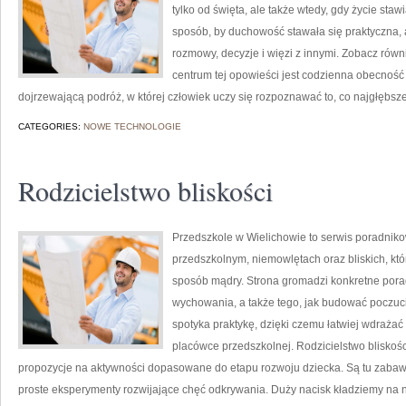
tylko od święta, ale także wtedy, gdy życie stawi
sposób, by duchowość stawała się praktyczna, a 
rozmowy, decyzje i więzi z innymi. Zobacz równ
centrum tej opowieści jest codzienna obecność 
dojrzewającą podróż, w której człowiek uczy się rozpoznawać to, co najgłębsz
CATEGORIES:
NOWE TECHNOLOGIE
Rodzicielstwo bliskości
Przedszkole w Wielichowie to serwis poradnik
przedszkolnym, niemowlętach oraz bliskich, kt
sposób mądry. Strona gromadzi konkretne pora
wychowania, a także tego, jak budować poczucie
spotyka praktykę, dzięki czemu łatwiej wdraża
placówce przedszkolnej. Rodzicielstwo bliskośc
propozycje na aktywności dopasowane do etapu rozwoju dziecka. Są tu zabawy
proste eksperymenty rozwijające chęć odkrywania. Duży nacisk kładziemy na n