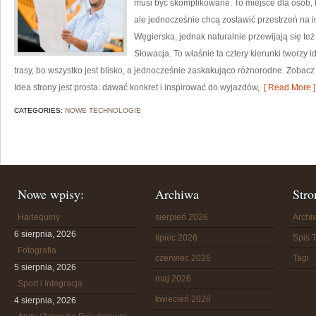
musi być skomplikowane. To miejsce dla osób, k
ale jednocześnie chcą zostawić przestrzeń na
Węgierska, jednak naturalnie przewijają się te
Słowacja. To właśnie ta cztery kierunki tworzy 
trasy, bo wszystko jest blisko, a jednocześnie zaskakująco różnorodne. Zobacz 
Idea strony jest prosta: dawać konkret i inspirować do wyjazdów,
[ Read More ]
CATEGORIES:
NOWE TECHNOLOGIE
Nowe wpisy:
Archiwa
Stro
Harlequiny
sierpień 2026
Arch
6 sierpnia, 2026
lipiec 2026
Spis T
Fotografia
czerwiec 2026
Tagi
5 sierpnia, 2026
maj 2026
Sport i Integracja
kwiecień 2026
4 sierpnia, 2026