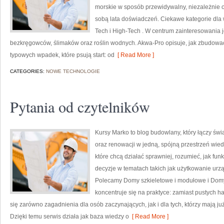
morskie w sposób przewidywalny, niezależnie od
sobą lata doświadczeń. Ciekawe kategorie dla 
Tech i High-Tech . W centrum zainteresowania j
bezkręgowców, ślimaków oraz roślin wodnych. Akwa-Pro opisuje, jak zbudować
typowych wpadek, które psują start: od
[ Read More ]
CATEGORIES:
NOWE TECHNOLOGIE
Pytania od czytelników
Kursy Marko to blog budowlany, który łączy ś
oraz renowacji w jedną, spójną przestrzeń wied
które chcą działać sprawniej, rozumieć, jak fu
decyzje w tematach takich jak użytkowanie urzą
Polecamy Domy szkieletowe i modułowe i Domy 
koncentruje się na praktyce: zamiast pustych ha
się zarówno zagadnienia dla osób zaczynających, jak i dla tych, którzy mają j
Dzięki temu serwis działa jak baza wiedzy o
[ Read More ]