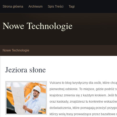
Strona główna
Archiwum
Spis Treści
Tagi
Nowe Technologie
Nowe Technologie
Jeziora słone
Vulcans to blog turystyczny dla osób, które chc
pierwotnej odsłonie. To miejsce, gdzie podróż st
krajobraz zmienia się z każdym krokiem. Jeśli 
oraz kaskady, znajdziesz tu konkretne wskazówk
doświadczenia, które pomagają przeżyć przygod
którzy wolą trasy prowadzące przez bazaltowe ró