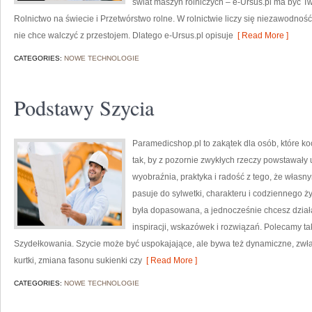
świat maszyn rolniczych – e-Ursus.pl ma być 
Rolnictwo na świecie i Przetwórstwo rolne. W rolnictwie liczy się niezawodność.
nie chce walczyć z przestojem. Dlatego e-Ursus.pl opisuje
[ Read More ]
CATEGORIES:
NOWE TECHNOLOGIE
Podstawy Szycia
Paramedicshop.pl to zakątek dla osób, które ko
tak, by z pozornie zwykłych rzeczy powstawały uni
wyobraźnia, praktyka i radość z tego, że własn
pasuje do sylwetki, charakteru i codziennego ż
była dopasowana, a jednocześnie chcesz dział
inspiracji, wskazówek i rozwiązań. Polecamy ta
Szydełkowania. Szycie może być uspokajające, ale bywa też dynamiczne, zwł
kurtki, zmiana fasonu sukienki czy
[ Read More ]
CATEGORIES:
NOWE TECHNOLOGIE