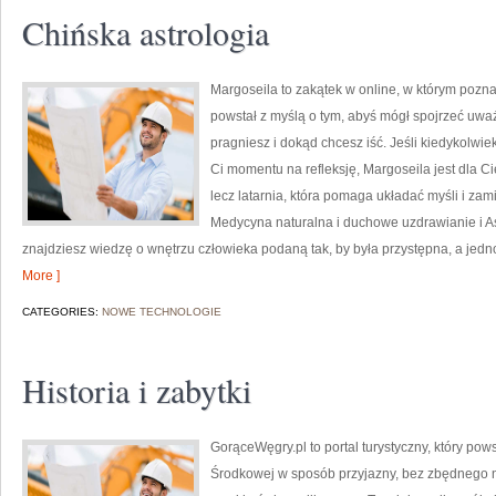
Chińska astrologia
Margoseila to zakątek w online, w którym pozna
powstał z myślą o tym, abyś mógł spojrzeć uważ
pragniesz i dokąd chcesz iść. Jeśli kiedykolwi
Ci momentu na refleksję, Margoseila jest dla Ci
lecz latarnia, która pomaga układać myśli i zam
Medycyna naturalna i duchowe uzdrawianie i As
znajdziesz wiedzę o wnętrzu człowieka podaną tak, by była przystępna, a jed
More ]
CATEGORIES:
NOWE TECHNOLOGIE
Historia i zabytki
GorąceWęgry.pl to portal turystyczny, który po
Środkowej w sposób przyjazny, bez zbędnego 