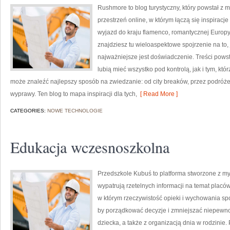
Rushmore to blog turystyczny, który powstał z 
przestrzeń online, w którym łączą się inspiracj
wyjazd do kraju flamenco, romantycznej Europy, 
znajdziesz tu wieloaspektowe spojrzenie na to
najważniejsze jest doświadczenie. Treści pows
lubią mieć wszystko pod kontrolą, jak i tym, któ
może znaleźć najlepszy sposób na zwiedzanie: od city breaków, przez podró
wyprawy. Ten blog to mapa inspiracji dla tych,
[ Read More ]
CATEGORIES:
NOWE TECHNOLOGIE
Edukacja wczesnoszkolna
Przedszkole Kubuś to platforma stworzone z myś
wypatrują rzetelnych informacji na temat placów
w którym rzeczywistość opieki i wychowania spo
by porządkować decyzje i zmniejszać niepewn
dziecka, a także z organizacją dnia w rodzinie