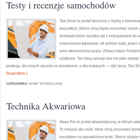
Testy i recenzje samochodów
Taxi Drive to portal tworzony z myślą o kierowc
wszystkich, którzy chcą lepiej zrozumieć rynek 
doświadczenie spotyka się z entuzjazmem do aut
nowoczesna taksówka: od wyboru auta, przez ob
sens ekonomiczny pracy. Zobacz także Poradni
użytkowe. Ten blog opisuje taxi nie jako zwykły
profesja, dla innych sposób na dorobienie, a dla kolejnych — styl życia. Taxi Dr
Read More ]
CATEGORIES:
NOWE TECHNOLOGIE
Technika Akwariowa
Akwa-Pro to portal akwarystyczny, w którym akw
To miejsce dla osób, które chcą zrozumieć tem
naciskiem na sprawdzone kroki. Strona skupia 