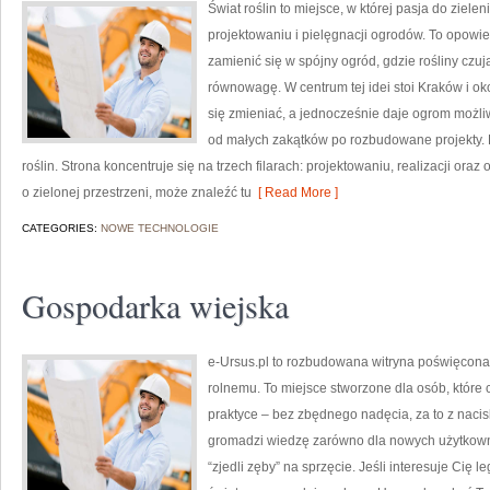
Świat roślin to miejsce, w której pasja do ziel
projektowaniu i pielęgnacji ogrodów. To opowi
zamienić się w spójny ogród, gdzie rośliny czują
równowagę. W centrum tej idei stoi Kraków i okol
się zmieniać, a jednocześnie daje ogrom możl
od małych zakątków po rozbudowane projekty. 
roślin. Strona koncentruje się na trzech filarach: projektowaniu, realizacji ora
o zielonej przestrzeni, może znaleźć tu
[ Read More ]
CATEGORIES:
NOWE TECHNOLOGIE
Gospodarka wiejska
e-Ursus.pl to rozbudowana witryna poświęcona 
rolnemu. To miejsce stworzone dla osób, któr
praktyce – bez zbędnego nadęcia, za to z naci
gromadzi wiedzę zarówno dla nowych użytkowni
“zjedli zęby” na sprzęcie. Jeśli interesuje Cię 