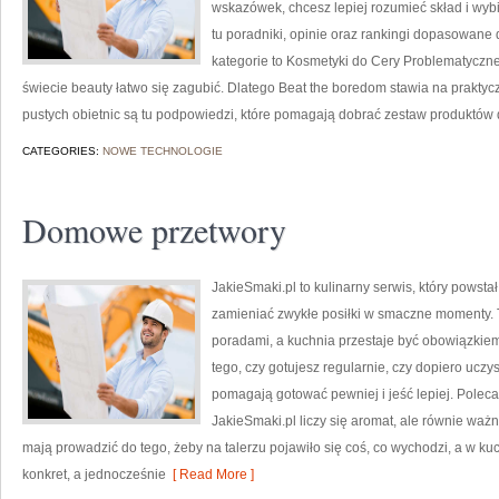
wskazówek, chcesz lepiej rozumieć skład i wyb
tu poradniki, opinie oraz rankingi dopasowane 
kategorie to Kosmetyki do Cery Problematyczne
świecie beauty łatwo się zagubić. Dlatego Beat the boredom stawia na prakty
pustych obietnic są tu podpowiedzi, które pomagają dobrać zestaw produktów 
CATEGORIES:
NOWE TECHNOLOGIE
Domowe przetwory
JakieSmaki.pl to kulinarny serwis, który powsta
zamieniać zwykłe posiłki w smaczne momenty. To
poradami, a kuchnia przestaje być obowiązkiem,
tego, czy gotujesz regularnie, czy dopiero uczys
pomagają gotować pewniej i jeść lepiej. Polec
JakieSmaki.pl liczy się aromat, ale równie ważn
mają prowadzić do tego, żeby na talerzu pojawiło się coś, co wychodzi, a w k
konkret, a jednocześnie
[ Read More ]