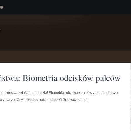
gi
e
ństwa: Biometria odcisków palców
ieczeństwa właśnie nadeszła! Biometria odcisków palców zmienia oblicze
a zawsze. Czy to koniec haseł i pinów? Sprawdź sama!