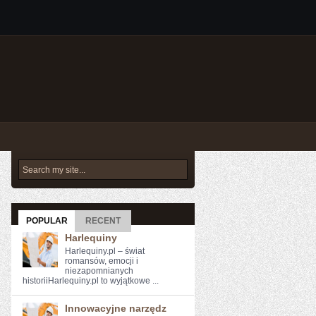
POPULAR
RECENT
Harlequiny
Harlequiny.pl – świat
romansów, emocji i
niezapomnianych
historiiHarlequiny.pl to wyjątkowe ...
Innowacyjne narzędz