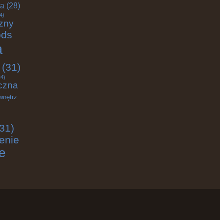
ja
(28)
4)
zny
ods
a
(31)
4)
czna
wnętrz
31)
enie
e