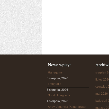
Nowe wpisy:
Archiw
Harlequiny
sierpień 
6 sierpnia, 2026
lipiec 202
Fotografia
czerwiec 
5 sierpnia, 2026
maj 2026
Sport i Integracja
kwiecień 
4 sierpnia, 2026
Andy (Ameryka Południowa)
marzec 2