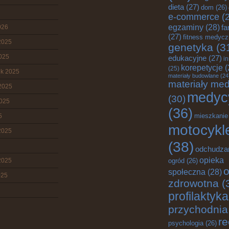
dieta
(27)
dom
(26)
e-commerce
(2
egzaminy
(28)
fa
026
(27)
fitness medyc
2025
genetyka
(3
2025
edukacyjne
(27)
i
korepetycje
(
(25)
ik 2025
materiały budowlane
(24
materiały me
2025
medyc
(30)
2025
(36)
mieszkanie
5
motocykl
2025
(38)
odchudza
opieka
2025
ogród
(26)
o
społeczna
(28)
025
zdrowotna
(
profilaktyka
przychodnia
re
psychologia
(26)