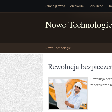
Strona główna
Archiwum
Spis Treści
Ta
Nowe Technologi
Nowe Technologie
Rewolucja bezpiecze
Rewolucja bezp
zabezpieczeń n