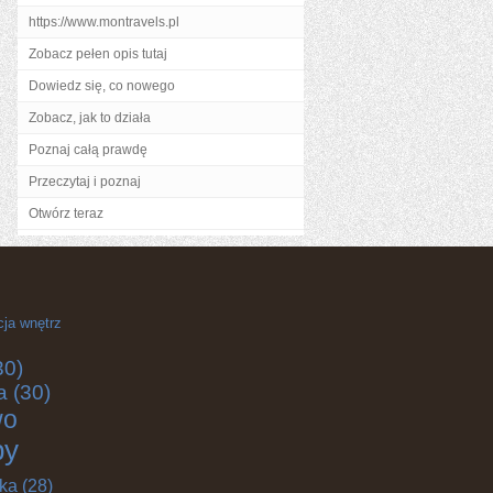
https://www.montravels.pl
Zobacz pełen opis tutaj
Dowiedz się, co nowego
Zobacz, jak to działa
Poznaj całą prawdę
Przeczytaj i poznaj
Otwórz teraz
cja wnętrz
30)
a
(30)
wo
by
yka
(28)