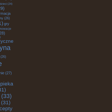
dzieci
(24)
9)
rmacja
zny
(26)
1)
gry
nnowacje
28)
)
dyczne
yna
(26)
e
nie
(27)
pieka
31)
(33)
(31)
cepty