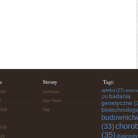
a
Strony
Tagi:
apteka
(27)
aranża
2026
Archiwum
badania
(26)
6
Spis Treści
genetyczne
(
biotechnologi
2026
Tagi
budownict
choro
(33)
2026
(35)
diagnost
026