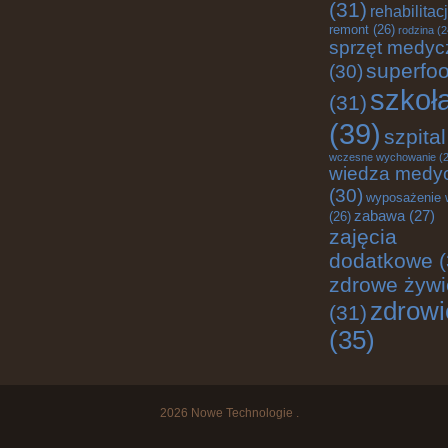
(31)
rehabilitac
remont
(26)
rodzina
(2
sprzęt medyc
superfo
(30)
szkoł
(31)
(39)
szpital
wczesne wychowanie
(2
wiedza medy
(30)
wyposażenie 
zabawa
(27)
(26)
zajęcia
dodatkowe
(
zdrowe żywi
zdrowi
(31)
(35)
2026
Nowe Technologie
.