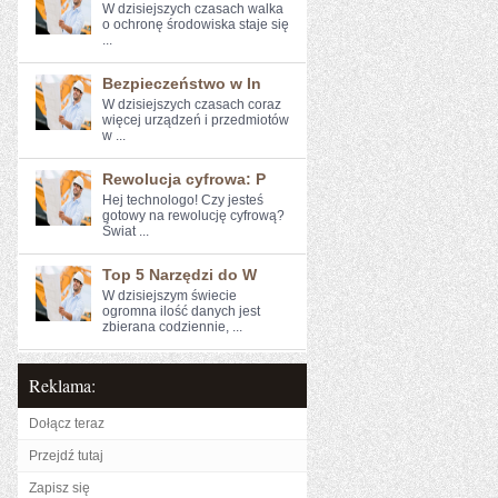
W⁢ dzisiejszych czasach ​walka
o ochronę środowiska staje się
...
Bezpieczeństwo w In
W dzisiejszych czasach coraz⁤
więcej urządzeń i przedmiotów
w ...
Rewolucja cyfrowa: P
Hej technologo! Czy jesteś
gotowy na rewolucję cyfrową?
Świat ...
Top 5 Narzędzi do W
W dzisiejszym świecie
ogromna ilość danych jest‍
zbierana codziennie, ...
Reklama:
Dołącz teraz
Przejdź tutaj
Zapisz się