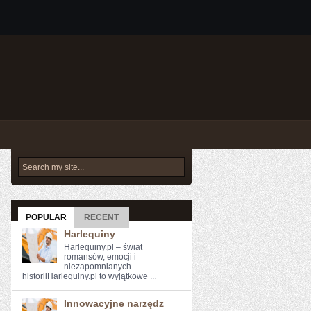
POPULAR
RECENT
Harlequiny
Harlequiny.pl – świat
romansów, emocji i
niezapomnianych
historiiHarlequiny.pl to wyjątkowe ...
Innowacyjne narzędz