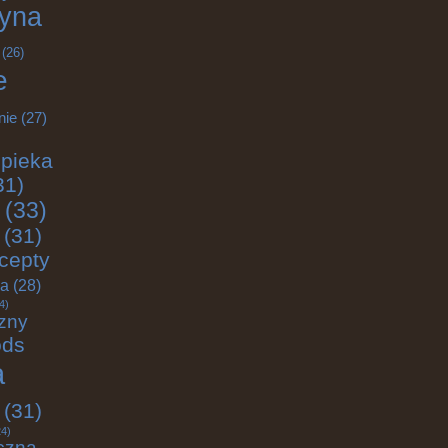
yna
(26)
e
nie
(27)
pieka
31)
(33)
(31)
cepty
ja
(28)
4)
zny
ods
a
(31)
4)
czna