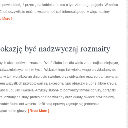
 powiedzieć, iż przeciętna kobieta nie ma o tym zielonego pojęcia. W końcu
. Choć oczywiście można wspomnieć coś interesującego. A więc musimy
 More ]
a okazję być nadzwyczaj rozmaity
ych akcesoriów to znaczne Dzień ślubu jest dla wielu z nas najistotniejszym,
ajważniejszych dni w życiu. Wskutek tego tak wielką wagę przykładamy do
tko w tym wyjątkowym dniu było świetne, przewidywalne oraz zorganizowane.
m wszystkich przygotowań są akcesoria typu obrączki ślubne, które kreują
no ślubu jak i wesela. Artykuły ślubne to pomiędzy innymi obrusy, obrączki
, ozdoby na stoły, profesjonalne wazony oraz kwiaty, świece oraz balony,
sobie ślubu ani wesela. Jeśli całą oprawą zajmuje się jednostka
ątać sobie głowy
[ Read More ]