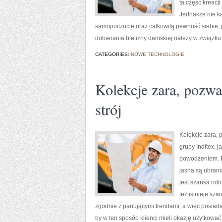
ta część kreacj
Jednakże nie ka
samopoczucie oraz całkowitą pewność siebie, j
dobierania bielizny damskiej należy w związku
CATEGORIES:
NOWE TECHNOLOGIE
Kolekcje zara, pozwa
strój
Kolekcje zara, 
grupy Inditex, 
powodzeniem. Fi
jasna są ubrani
jest szansa odn
też istnieje sz
zgodnie z panującymi trendami, a więc posiadaj
by w ten sposób klienci mieli okazję użytkować