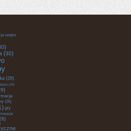
cja wnętrz
30)
a
(30)
wo
by
yka
(28)
dzieci
(24)
9)
rmacja
zny
(26)
1)
gry
nnowacje
28)
)
dyczne