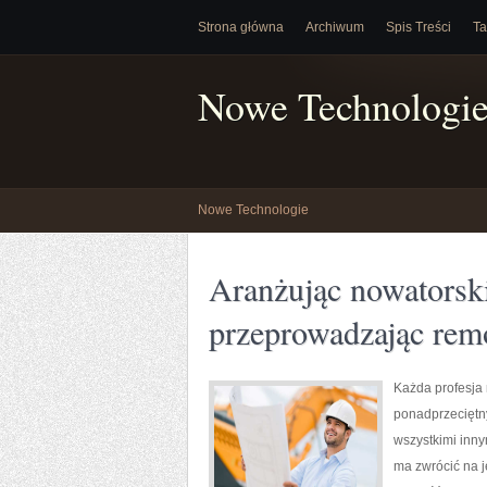
Strona główna
Archiwum
Spis Treści
Ta
Nowe Technologi
Nowe Technologie
Aranżując nowatorski
przeprowadzając rem
Każda profesja
ponadprzeciętny
wszystkimi inny
ma zwrócić na j