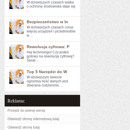
W⁢ dzisiejszych czasach ​walka
o ochronę środowiska staje się
...
Bezpieczeństwo w In
W dzisiejszych czasach coraz⁤
więcej urządzeń i przedmiotów
w ...
Rewolucja cyfrowa: P
Hej technologo! Czy jesteś
gotowy na rewolucję cyfrową?
Świat ...
Top 5 Narzędzi do W
W dzisiejszym świecie
ogromna ilość danych jest‍
zbierana codziennie, ...
Reklama:
Przejdź do pełnej wersji
Odwiedź stronę internetową tutaj
Odwiedź stronę tutaj