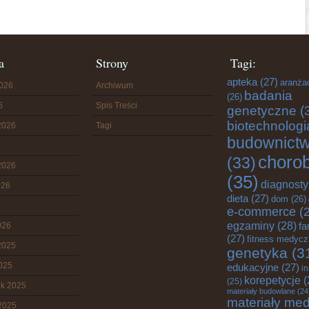
a
Strony
Tagi:
apteka
(27)
aranża
2026
Archiwum
badania
(26)
6
Spis Treści
genetyczne
(
biotechnologi
2026
Tagi
budownict
choro
(33)
2026
(35)
diagnost
026
dieta
(27)
dom
(26)
e-commerce
(2
egzaminy
(28)
fa
026
(27)
fitness medyc
2025
genetyka
(3
2025
edukacyjne
(27)
i
korepetycje
(
(25)
ik 2025
materiały budowlane
(24
materiały me
2025