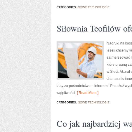
CATEGORIES:
NOWE TECHNOLOGIE
Siłownia Teofilów of
Nadruki na kos
jeżeli chcemy k
zainteresować n
które pragną zak
w Sieci. Akurat
dla nas nic inne
buty za pośrednictwem Internetu! Przecież wys
wątpliwości
[ Read More ]
CATEGORIES:
NOWE TECHNOLOGIE
Co jak najbardziej wa