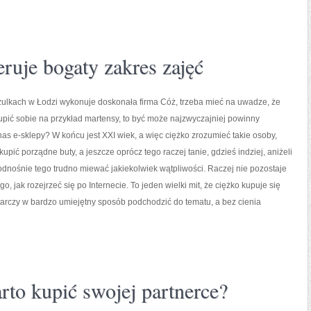
eruje bogaty zakres zajęć
zulkach w Łodzi wykonuje doskonała firma Cóż, trzeba mieć na uwadze, że
upić sobie na przykład martensy, to być może najzwyczajniej powinny
as e-sklepy? W końcu jest XXI wiek, a więc ciężko zrozumieć takie osoby,
upić porządne buty, a jeszcze oprócz tego raczej tanie, gdzieś indziej, aniżeli
 odnośnie tego trudno miewać jakiekolwiek wątpliwości. Raczej nie pozostaje
go, jak rozejrzeć się po Internecie. To jeden wielki mit, że ciężko kupuje się
tarczy w bardzo umiejętny sposób podchodzić do tematu, a bez cienia
rto kupić swojej partnerce?