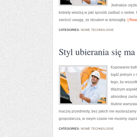
Jednakże ciężko
kobiety wiedzą w jaki sposób zadbać o siebie
zwrócić uwagę, że strzałem w dziesiątkę
[ Read
CATEGORIES:
NOWE TECHNOLOGIE
Styl ubierania się m
Kupowanie trafn
bądź jednym z n
tego, by wszys
Ważnym aspekte
atmosferę zarów
ślubne warszawa
inaczej przedmioty, bez jakich nie wyobrażamy 
gospodarcza, w owym czasie nie musimy zaprz
CATEGORIES:
NOWE TECHNOLOGIE