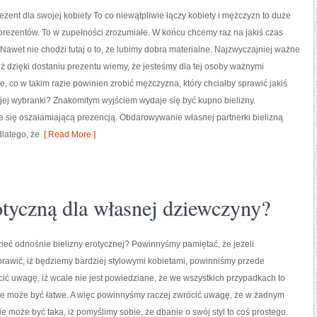
ezent dla swojej kobiety To co niewątpliwie łączy kobiety i mężczyzn to duże
prezentów. To w zupełności zrozumiałe. W końcu chcemy raz na jakiś czas
 Nawet nie chodzi tutaj o to, że lubimy dobra materialne. Najzwyczajniej ważne
, iż dzięki dostaniu prezentu wiemy, że jesteśmy dla tej osoby ważnymi
, co w takim razie powinien zrobić mężczyzna, który chciałby sprawić jakiś
jej wybranki? Znakomitym wyjściem wydaje się być kupno bielizny.
e się oszałamiającą prezencją. Obdarowywanie własnej partnerki bielizną
dlatego, że
[ Read More ]
rotyczną dla własnej dziewczyny?
ieć odnośnie bielizny erotycznej? Powinnyśmy pamiętać, że jeżeli
rawić, iż będziemy bardziej stylowymi kobietami, powinniśmy przede
ić uwagę, iż wcale nie jest powiedziane, że we wszystkich przypadkach to
ie może być łatwe. A więc powinnyśmy raczej zwrócić uwagę, że w żadnym
ie może być taka, iż pomyślimy sobie, że dbanie o swój styl to coś prostego.