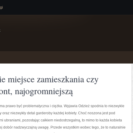
gi
e
e miejsce zamieszkania czy
ont, najogromniejszą
 ma prawo być problematyczna i ciężka. Wyjawia Odzież spodnia to niezwykle
 oraz niezwykły detal garderoby każdej kobiety. Choć noszona jest pod
mi ubraniami, pozostając całkiem niedostrzegalną, to mimo to każda kobieta
ej dobór nadzwyczajną uwagę. Przede wszystkim wobec tego, że to naturalnie