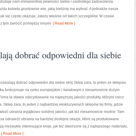
i dodaje nam immanentnej pewności siebie i osobistego zadowolenia.
żda kobieta gruntownie wie, jaką bieliznę ma wybrać. A jednakże nasze
ak się często okazuje, zależy właśnie od takich szczegółów. W czasie
 z tym zwrócić pomiędzy innymi
[ Read More ]
lają dobrać odpowiedni dla siebie
pozwalają dobrać odpowiedni dla siebie strój Sklep zara, to jeden ze sklepów
jaka funkcjonuje na rynku europejskim i światowym z niesamowicie dużym
rma ta stawia zdecydowanie na najwyższej jakości produkty, którymi rzecz
a. Sklep zara, to jeden z najbardziej ekskluzywnych sklepów tej firmy, gdzie
aleźć ubrania wyjątkowo solidnej jakości, jak też niesamowicie modne. Tam
ansa odnaleźć ubrania na bardziej dostojne okazje, które są produkowane
ą niezwykle interesujące kroje, jak też stworzone są z najlepszego materiału,
[ Read More ]