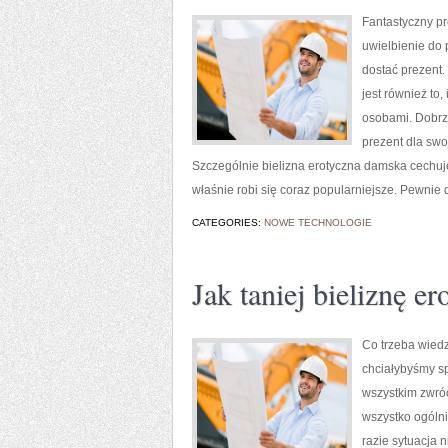
Fantastyczny pr
uwielbienie do 
dostać prezent.
jest również to
osobami. Dobrze
prezent dla swo
Szczególnie bielizna erotyczna damska cechuj
właśnie robi się coraz popularniejsze. Pewnie 
CATEGORIES:
NOWE TECHNOLOGIE
Jak taniej bieliznę e
Co trzeba wiedz
chciałybyśmy sp
wszystkim zwróc
wszystko ogóln
razie sytuacja n