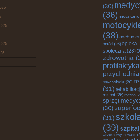
medyc
(30)
2025
(36)
mieszkanie
5
motocykl
2025
(38)
odchudza
opieka
2025
ogród
(26)
o
społeczna
(28)
025
zdrowotna
(
profilaktyka
przychodnia
re
psychologia
(26)
(31)
rehabilitac
remont
(26)
rodzina
(2
sprzęt medyc
superfo
(30)
szkoł
(31)
(39)
szpital
wczesne wychowanie
(2
wiedza medy