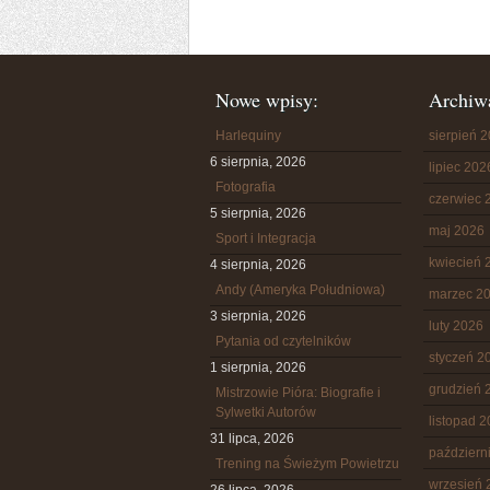
Nowe wpisy:
Archiw
Harlequiny
sierpień 
6 sierpnia, 2026
lipiec 202
Fotografia
czerwiec 
5 sierpnia, 2026
maj 2026
Sport i Integracja
kwiecień 
4 sierpnia, 2026
Andy (Ameryka Południowa)
marzec 2
3 sierpnia, 2026
luty 2026
Pytania od czytelników
styczeń 2
1 sierpnia, 2026
grudzień 
Mistrzowie Pióra: Biografie i
Sylwetki Autorów
listopad 
31 lipca, 2026
październ
Trening na Świeżym Powietrzu
wrzesień 