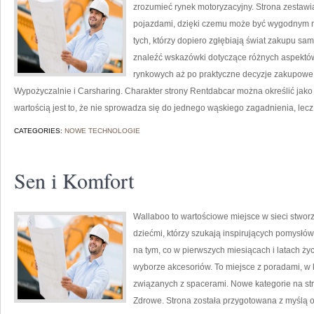
zrozumieć rynek motoryzacyjny. Strona zestaw
pojazdami, dzięki czemu może być wygodnym mi
tych, którzy dopiero zgłębiają świat zakupu s
znaleźć wskazówki dotyczące różnych aspektów
rynkowych aż po praktyczne decyzje zakupowe.
Wypożyczalnie i Carsharing. Charakter strony Rentdabcar można określić jako 
wartością jest to, że nie sprowadza się do jednego wąskiego zagadnienia, lec
CATEGORIES:
NOWE TECHNOLOGIE
Sen i Komfort
Wallaboo to wartościowe miejsce w sieci stwor
dziećmi, którzy szukają inspirujących pomysłó
na tym, co w pierwszych miesiącach i latach ż
wyborze akcesoriów. To miejsce z poradami, w
związanych z spacerami. Nowe kategorie na stro
Zdrowe. Strona została przygotowana z myślą 