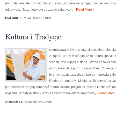
dobrostanem, ale również dla tych, którzy dopiero zaczynają rozumieć ten ob
odpowiedzi, lecz motywuje do zadawania pytań,
[ Read More ]
CATEGORIES:
NOWE TECHNOLOGIE
Kultura i Tradycje
skandynawski świat to przestrzeń, które nieust
zakątek Europy, w którym dzika natura spotyka 
stać się inspirującą historią. Strona poświęcon
osób, które chcą poczuć klimat Danii, Szwecji, N
terenów, gdzie przestrzeń tworzy niepowtarzalny
Regiony i Legendy i Mitologia. To serwis dla tyc
jednocześnie pragną zobaczyć podróż oczami pasjonata. Można tu znaleźć opi
wyjazdu. Tematyka strony łączy zarówno malownicze krajobrazy,
[ Read More 
CATEGORIES:
NOWE TECHNOLOGIE