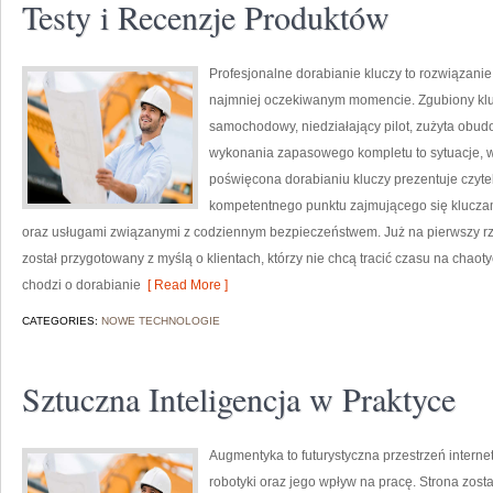
Testy i Recenzje Produktów
Profesjonalne dorabianie kluczy to rozwiązanie
najmniej oczekiwanym momencie. Zgubiony klu
samochodowy, niedziałający pilot, zużyta obu
wykonania zapasowego kompletu to sytuacje, w 
poświęcona dorabianiu kluczy prezentuje czytel
kompetentnego punktu zajmującego się klucz
oraz usługami związanymi z codziennym bezpieczeństwem. Już na pierwszy rz
został przygotowany z myślą o klientach, którzy nie chcą tracić czasu na chaoty
chodzi o dorabianie
[ Read More ]
CATEGORIES:
NOWE TECHNOLOGIE
Sztuczna Inteligencja w Praktyce
Augmentyka to futurystyczna przestrzeń internet
robotyki oraz jego wpływ na pracę. Strona zosta