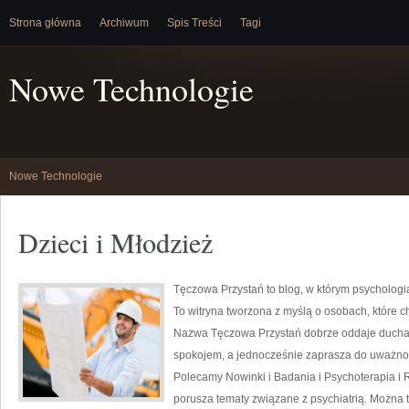
Strona główna
Archiwum
Spis Treści
Tagi
Nowe Technologie
Nowe Technologie
Dzieci i Młodzież
Tęczowa Przystań to blog, w którym psychologi
To witryna tworzona z myślą o osobach, które c
Nazwa Tęczowa Przystań dobrze oddaje ducha t
spokojem, a jednocześnie zaprasza do uważnośc
Polecamy Nowinki i Badania i Psychoterapia i 
porusza tematy związane z psychiatrią. Można tu