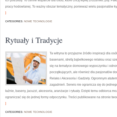
ich potrzeby. To cenne wsparcie dla osób, które chcą lepiej zrozumieć psy. P
pracy hodowlanej. To ważny obszar tematyczny, ponieważ wielu pasjonatów k
]
CATEGORIES:
NOWE TECHNOLOGIE
Rytuały i Tradycje
Ta witryna to przyjazne źródło inspiracji dla osób
basenami, strefą bąbelkowego relaksu oraz sz
się na tematyce domowego wypoczynku i odnowy
początkujących, ale również dla pasjonatów do
Relaks i Akcesoria i Gadżety. Ogromnym atutem
zagadnień. Serwis nie ogranicza się do jedne
łaźnie, baseny, jacuzzi, akcesoria, aranżacje i rytuały. Dzięki temu odbiorca 
ograniczać się do jednej formy odpoczynku. Treści publikowane na stronie t
]
CATEGORIES:
NOWE TECHNOLOGIE