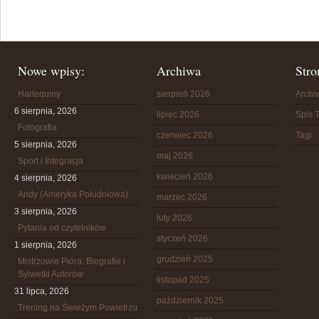
Nowe wpisy:
Archiwa
Stro
Harlequiny
sierpień 2026
Arch
6 sierpnia, 2026
lipiec 2026
Spis T
Fotografia
czerwiec 2026
Tagi
5 sierpnia, 2026
maj 2026
Sport i Integracja
kwiecień 2026
4 sierpnia, 2026
Andy (Ameryka Południowa)
marzec 2026
3 sierpnia, 2026
luty 2026
Pytania od czytelników
styczeń 2026
1 sierpnia, 2026
grudzień 2025
Mistrzowie Pióra: Biografie i
Sylwetki Autorów
listopad 2025
31 lipca, 2026
październik 2025
Trening na Świeżym Powietrzu