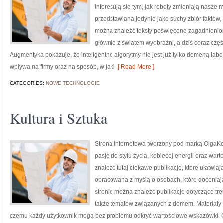
interesują się tym, jak roboty zmieniają nasze m
przedstawiana jedynie jako suchy zbiór faktów, 
można znaleźć teksty poświęcone zagadnieniom,
głównie z światem wyobraźni, a dziś coraz czę
Augmentyka pokazuje, że inteligentne algorytmy nie jest już tylko domeną labor
wpływa na firmy oraz na sposób, w jaki
[ Read More ]
CATEGORIES:
NOWE TECHNOLOGIE
Kultura i Sztuka
Strona internetowa tworzony pod marką OlgaKom
pasję do stylu życia, kobiecej energii oraz w
znaleźć tutaj ciekawe publikacje, które ułatwiaj
opracowana z myślą o osobach, które doceniają
stronie można znaleźć publikacje dotyczące tre
także tematów związanych z domem. Materiały 
czemu każdy użytkownik mogą bez problemu odkryć wartościowe wskazówki. O