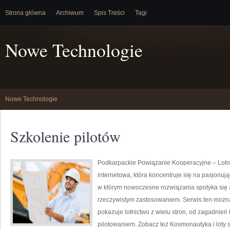
Strona główna
Archiwum
Spis Treści
Tagi
Nowe Technologie
Nowe Technologie
Szkolenie pilotów
Podkarpackie Powiązanie Kooperacyjne – Lotni
internetowa, która koncentruje się na pasjonując
w którym nowoczesne rozwiązania spotyka się z
rzeczywistym zastosowaniem. Serwis ten możn
pokazuje lotnictwo z wielu stron, od zagadnień
pilotowaniem. Zobacz też Kosmonautyka i loty s