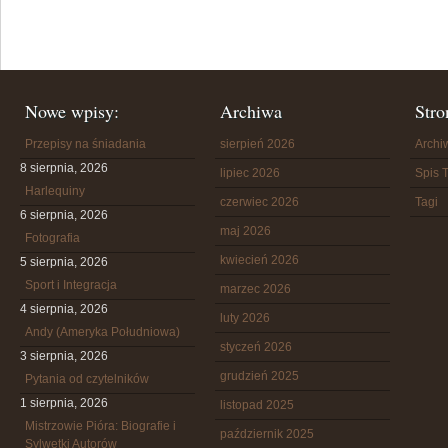
Nowe wpisy:
Archiwa
Stro
Przepisy na śniadania
sierpień 2026
Arch
8 sierpnia, 2026
lipiec 2026
Spis T
Harlequiny
czerwiec 2026
Tagi
6 sierpnia, 2026
maj 2026
Fotografia
kwiecień 2026
5 sierpnia, 2026
Sport i Integracja
marzec 2026
4 sierpnia, 2026
luty 2026
Andy (Ameryka Południowa)
styczeń 2026
3 sierpnia, 2026
grudzień 2025
Pytania od czytelników
1 sierpnia, 2026
listopad 2025
Mistrzowie Pióra: Biografie i
październik 2025
Sylwetki Autorów