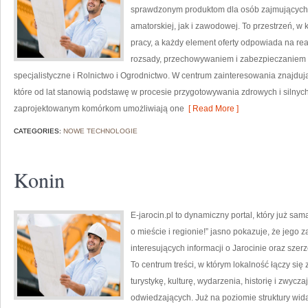
sprawdzonym produktom dla osób zajmujących 
amatorskiej, jak i zawodowej. To przestrzeń, w 
pracy, a każdy element oferty odpowiada na re
rozsady, przechowywaniem i zabezpieczaniem r
specjalistyczne i Rolnictwo i Ogrodnictwo. W centrum zainteresowania znajduj
które od lat stanowią podstawę w procesie przygotowywania zdrowych i silny
zaprojektowanym komórkom umożliwiają one
[ Read More ]
CATEGORIES:
NOWE TECHNOLOGIE
Konin
E-jarocin.pl to dynamiczny portal, który już sa
o mieście i regionie!” jasno pokazuje, że jego 
interesujących informacji o Jarocinie oraz szer
To centrum treści, w którym lokalność łączy się
turystykę, kulturę, wydarzenia, historię i zwy
odwiedzających. Już na poziomie struktury wida