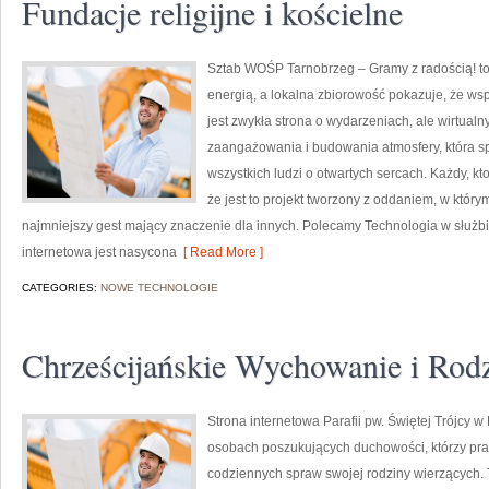
Fundacje religijne i kościelne
Sztab WOŚP Tarnobrzeg – Gramy z radością! to 
energią, a lokalna zbiorowość pokazuje, że ws
jest zwykła strona o wydarzeniach, ale wirtual
zaangażowania i budowania atmosfery, która 
wszystkich ludzi o otwartych sercach. Każdy, kto
że jest to projekt tworzony z oddaniem, w którym
najmniejszy gest mający znaczenie dla innych. Polecamy Technologia w służbi
internetowa jest nasycona
[ Read More ]
CATEGORIES:
NOWE TECHNOLOGIE
Chrześcijańskie Wychowanie i Rod
Strona internetowa Parafii pw. Świętej Trójcy w
osobach poszukujących duchowości, którzy prag
codziennych spraw swojej rodziny wierzących. T