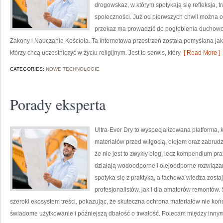
drogowskaz, w którym spotykają się refleksja, t
społeczności. Już od pierwszych chwil można od
przekaz ma prowadzić do pogłębienia duchowoś
Zakony i Nauczanie Kościoła. Ta internetowa przestrzeń została pomyślana jak
którzy chcą uczestniczyć w życiu religijnym. Jest to serwis, który
[ Read More ]
CATEGORIES:
NOWE TECHNOLOGIE
Porady eksperta
Ultra-Ever Dry to wyspecjalizowana platforma, 
materiałów przed wilgocią, olejem oraz zabrud
że nie jest to zwykły blog, lecz kompendium prak
działają wodoodporne i olejoodporne rozwiązan
spotyka się z praktyką, a fachowa wiedza zost
profesjonalistów, jak i dla amatorów remontów.
szeroki ekosystem treści, pokazując, że skuteczna ochrona materiałów nie koń
świadome użytkowanie i późniejszą dbałość o trwałość. Polecam między inny