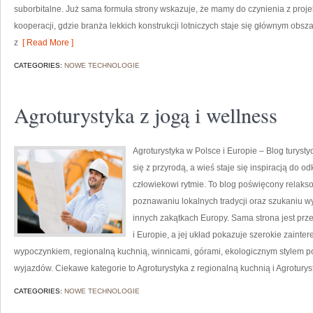
suborbitalne. Już sama formuła strony wskazuje, że mamy do czynienia z proj
kooperacji, gdzie branża lekkich konstrukcji lotniczych staje się głównym obsz
z
[ Read More ]
CATEGORIES:
NOWE TECHNOLOGIE
Agroturystyka z jogą i wellness
Agroturystyka w Polsce i Europie – Blog turyst
się z przyrodą, a wieś staje się inspiracją do 
człowiekowi rytmie. To blog poświęcony relaks
poznawaniu lokalnych tradycji oraz szukaniu w
innych zakątkach Europy. Sama strona jest prz
i Europie, a jej układ pokazuje szerokie zain
wypoczynkiem, regionalną kuchnią, winnicami, górami, ekologicznym stylem p
wyjazdów. Ciekawe kategorie to Agroturystyka z regionalną kuchnią i Agroturys
CATEGORIES:
NOWE TECHNOLOGIE