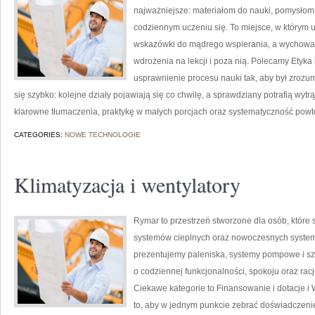
najważniejsze: materiałom do nauki, pomysłom
codziennym uczeniu się. To miejsce, w którym 
wskazówki do mądrego wspierania, a wychowa
wdrożenia na lekcji i poza nią. Polecamy Etyka 
usprawnienie procesu nauki tak, aby był zrozu
się szybko: kolejne działy pojawiają się co chwilę, a sprawdziany potrafią wytrą
klarowne tłumaczenia, praktykę w małych porcjach oraz systematyczność powtó
CATEGORIES:
NOWE TECHNOLOGIE
Klimatyzacja i wentylatory
Rymar to przestrzeń stworzone dla osób, któr
systemów cieplnych oraz nowoczesnych systemó
prezentujemy paleniska, systemy pompowe i sz
o codziennej funkcjonalności, spokoju oraz rac
Ciekawe kategorie to Finansowanie i dotacje i W
to, aby w jednym punkcie zebrać doświadczenie