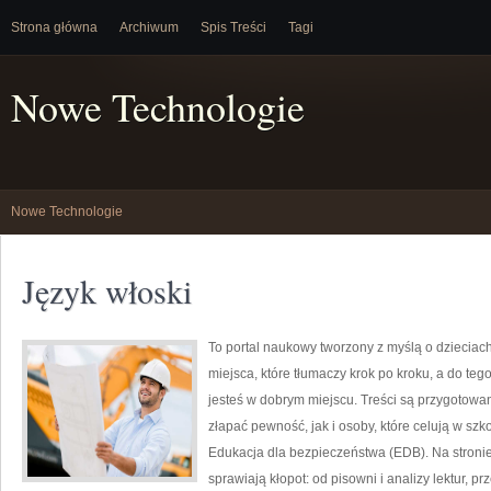
Strona główna
Archiwum
Spis Treści
Tagi
Nowe Technologie
Nowe Technologie
Język włoski
To portal naukowy tworzony z myślą o dzieciach
miejsca, które tłumaczy krok po kroku, a do t
jesteś w dobrym miejscu. Treści są przygotowan
złapać pewność, jak i osoby, które celują w sz
Edukacja dla bezpieczeństwa (EDB). Na stronie
sprawiają kłopot: od pisowni i analizy lektur, 