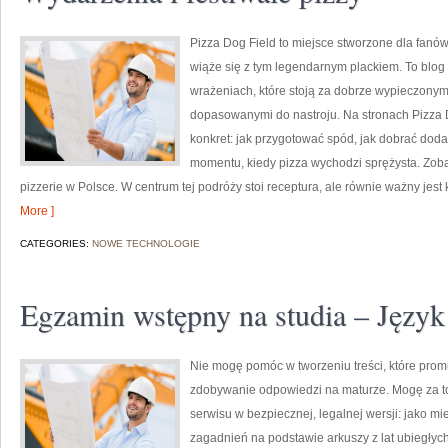
Pizza Dog Field to miejsce stworzone dla fanów 
wiąże się z tym legendarnym plackiem. To blog 
wrażeniach, które stoją za dobrze wypieczonym
dopasowanymi do nastroju. Na stronach Pizza Do
konkret: jak przygotować spód, jak dobrać dodat
momentu, kiedy pizza wychodzi sprężysta. Zoba
pizzerie w Polsce. W centrum tej podróży stoi receptura, ale równie ważny jest k
More ]
CATEGORIES:
NOWE TECHNOLOGIE
Egzamin wstępny na studia – Język
Nie mogę pomóc w tworzeniu treści, które prom
zdobywanie odpowiedzi na maturze. Mogę za to
serwisu w bezpiecznej, legalnej wersji: jako m
zagadnień na podstawie arkuszy z lat ubiegły