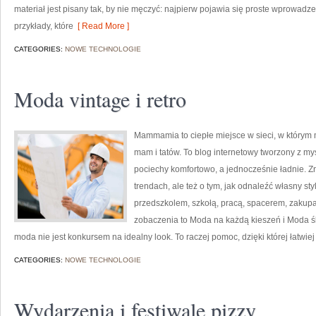
materiał jest pisany tak, by nie męczyć: najpierw pojawia się proste wprowadz
przykłady, które
[ Read More ]
CATEGORIES:
NOWE TECHNOLOGIE
Moda vintage i retro
Mammamia to ciepłe miejsce w sieci, w którym 
mam i tatów. To blog internetowy tworzony z myś
pociechy komfortowo, a jednocześnie ładnie. Zna
trendach, ale też o tym, jak odnaleźć własny st
przedszkolem, szkołą, pracą, spacerem, zakupami
zobaczenia to Moda na każdą kieszeń i Moda ś
moda nie jest konkursem na idealny look. To raczej pomoc, dzięki której łatw
CATEGORIES:
NOWE TECHNOLOGIE
Wydarzenia i festiwale pizzy