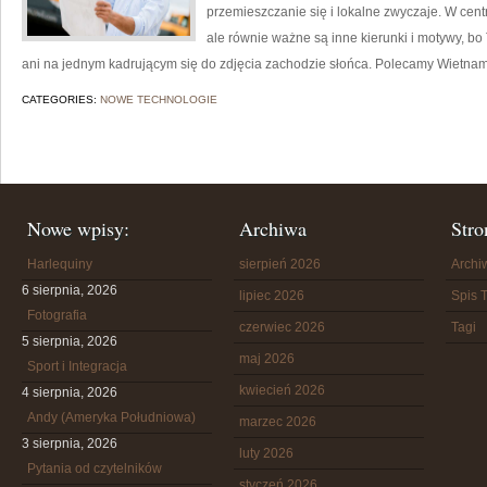
przemieszczanie się i lokalne zwyczaje. W cen
ale równie ważne są inne kierunki i motywy, bo 
ani na jednym kadrującym się do zdjęcia zachodzie słońca. Polecamy Wietnam
CATEGORIES:
NOWE TECHNOLOGIE
Nowe wpisy:
Archiwa
Stro
Harlequiny
sierpień 2026
Arch
6 sierpnia, 2026
lipiec 2026
Spis T
Fotografia
czerwiec 2026
Tagi
5 sierpnia, 2026
maj 2026
Sport i Integracja
kwiecień 2026
4 sierpnia, 2026
Andy (Ameryka Południowa)
marzec 2026
3 sierpnia, 2026
luty 2026
Pytania od czytelników
styczeń 2026