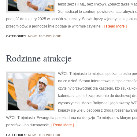
tekst (bez HTML, bez linków). Zobacz także Matur
Sqlmedia.pl to centrum powtórek maturalnych s
podejść do matury 2025 w sposób skuteczny. Serwis łączy w jednym miejscu n
przedmiotów, a jednocześnie podaje je w formie czytelnej,
[ Read More ]
CATEGORIES:
NOWE TECHNOLOGIE
Rodzinne atrakcje
WŻCh Trójmiasto to miejsce spotkania osób po
na co dzień. Strona internetowa tej społecznoś
czytelny przewodnik dla każdego, kto szuka kole
kalendarz, ale też zaproszenie do duchowej dr
wypoczynek i Morze Bałtyckie i jego skarby. W
kojarzy się wielu osobom z drogą rozeznawania.
WŻCh Trójmiasto: Ewangelia przekładana na decyzje. To miejsce, w którym pos
pozorów – bo duchowość,
[ Read More ]
CATEGORIES:
NOWE TECHNOLOGIE