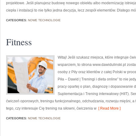
projektowe. Jeśli planujesz budowę nowego obiektu albo modernizację istnieją
ciepła i instalacji to nie tylko jedna decyzja, lecz zespół elementów. Dlatego m
CATEGORIES:
NOWE TECHNOLOGIE
Fitness
Witaj! Jeśli szukasz miejsca, które integruje ć
wsparciem, to strona www.dawidulinski.pl zost
osoby z Piły oraz klientów z całej Polski w proc
Piła – Dawid | Treningi i dieta online” to nie je
pracy opartej o plan, diagnozę i dopasowanie d
Suplementacja i Trening interwałowy (HIIT). Ser
ćwiczeń oporowych, treningu funkcjonalnego, odchudzania, rozwoju mięśni, a
tego, czy interesuje Cię trening na siłowni, ćwiczenia w
[ Read More ]
CATEGORIES:
NOWE TECHNOLOGIE