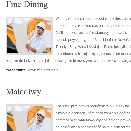
Fine Dining
Witamy w miejscu, które powstało z miłości do j
gastronomiczny to kompas po lokalach w kraju 
Jeśli lubisz sprawdzać restauracyjne nowości, c
sposób przystępny, to trafiasz idealnie. Nowośc
Trendy i Bary, Wina i Koktajle. To nie jest tylko
o smakach, w której liczą się smaczki: od aro
miejsca do jedzenia tak, jak naprawdę się je przeżywa: w ruchu, w rozmowie, 
CATEGORIES:
NOWE TECHNOLOGIE
Malediwy
KoSamui.pl to serwis podróżniczy skupiony na Ta
z myślą o osobach, które chcą zamienić ogólne
potem w bezproblemowy wyjazd. Strona prowadz
polecieć” aż po codzienność na miejscu: od tego