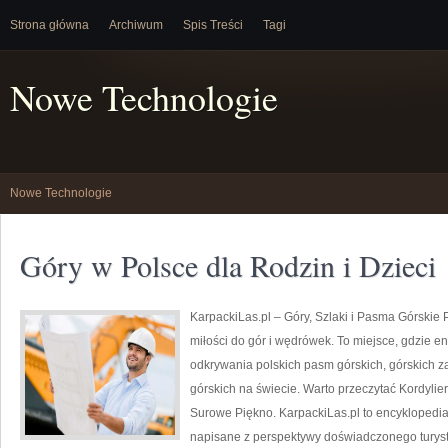
Strona główna
Archiwum
Spis Treści
Tagi
Nowe Technologie
Nowe Technologie
Góry w Polsce dla Rodzin i Dzieci
KarpackiLas.pl – Góry, Szlaki i Pasma Górskie Po
miłości do gór i wędrówek. To miejsce, gdzie en
odkrywania polskich pasm górskich, górskich 
górskich na świecie. Warto przeczytać Kordylie
Surowe Piękno. KarpackiLas.pl to encyklopedia
napisane z perspektywy doświadczonego turysty.