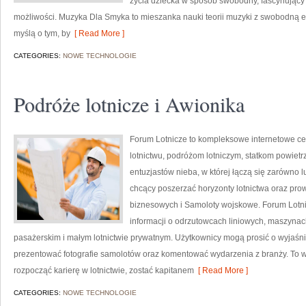
życia dziecka w sposób swobodny, fascynujący
możliwości. Muzyka Dla Smyka to mieszanka nauki teorii muzyki z swobodną ek
myślą o tym, by
[ Read More ]
CATEGORIES:
NOWE TECHNOLOGIE
Podróże lotnicze i Awionika
Forum Lotnicze to kompleksowe internetowe c
lotnictwu, podróżom lotniczym, statkom powietrz
entuzjastów nieba, w której łączą się zarówno l
chcący poszerzać horyzonty lotnictwa oraz pr
biznesowych i Samoloty wojskowe. Forum Lot
informacji o odrzutowcach liniowych, maszynac
pasażerskim i małym lotnictwie prywatnym. Użytkownicy mogą prosić o wyjaśnie
prezentować fotografie samolotów oraz komentować wydarzenia z branży. To w
rozpocząć karierę w lotnictwie, zostać kapitanem
[ Read More ]
CATEGORIES:
NOWE TECHNOLOGIE