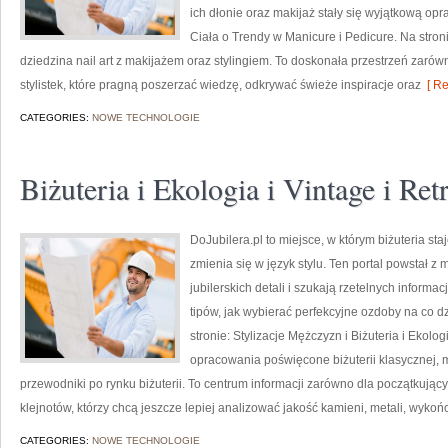
ich dłonie oraz makijaż stały się wyjątkową opr
Ciała o Trendy w Manicure i Pedicure. Na stron
dziedzina nail art z makijażem oraz stylingiem. To doskonała przestrzeń zarów
stylistek, które pragną poszerzać wiedzę, odkrywać świeże inspiracje oraz
[ Re
CATEGORIES:
NOWE TECHNOLOGIE
Biżuteria i Ekologia i Vintage i Ret
DoJubilera.pl to miejsce, w którym biżuteria sta
zmienia się w język stylu. Ten portal powstał z
jubilerskich detali i szukają rzetelnych inform
tipów, jak wybierać perfekcyjne ozdoby na co d
stronie: Stylizacje Mężczyzn i Biżuteria i Ekol
opracowania poświęcone biżuterii klasycznej
przewodniki po rynku biżuterii. To centrum informacji zarówno dla początkujący
klejnotów, którzy chcą jeszcze lepiej analizować jakość kamieni, metali, wykoń
CATEGORIES:
NOWE TECHNOLOGIE