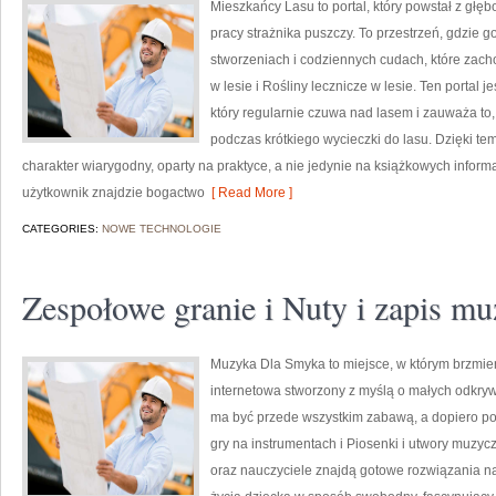
Mieszkańcy Lasu to portal, który powstał z głę
pracy strażnika puszczy. To przestrzeń, gdzie g
stworzeniach i codziennych cudach, które zach
w lesie i Rośliny lecznicze w lesie. Ten portal
który regularnie czuwa nad lasem i zauważa to,
podczas krótkiego wycieczki do lasu. Dzięki t
charakter wiarygodny, oparty na praktyce, a nie jedynie na książkowych infor
użytkownik znajdzie bogactwo
[ Read More ]
CATEGORIES:
NOWE TECHNOLOGIE
Zespołowe granie i Nuty i zapis m
Muzyka Dla Smyka to miejsce, w którym brzmieni
internetowa stworzony z myślą o małych odkryw
ma być przede wszystkim zabawą, a dopiero p
gry na instrumentach i Piosenki i utwory muzy
oraz nauczyciele znajdą gotowe rozwiązania n