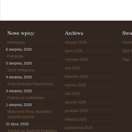
Nowe wpisy:
Archiwa
Stro
Harlequiny
sierpień 2026
Arch
6 sierpnia, 2026
lipiec 2026
Spis T
Fotografia
czerwiec 2026
Tagi
5 sierpnia, 2026
maj 2026
Sport i Integracja
kwiecień 2026
4 sierpnia, 2026
Andy (Ameryka Południowa)
marzec 2026
3 sierpnia, 2026
luty 2026
Pytania od czytelników
styczeń 2026
1 sierpnia, 2026
grudzień 2025
Mistrzowie Pióra: Biografie i
Sylwetki Autorów
listopad 2025
31 lipca, 2026
październik 2025
Trening na Świeżym Powietrzu