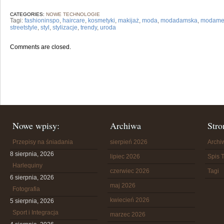
CATEGORIES:
NOWE TECHNOLOGIE
Tagi:
fashioninspo
,
haircare
,
kosmetyki
,
makijaż
,
moda
,
modadamska
,
modame
streetstyle
,
styl
,
stylizacje
,
trendy
,
uroda
Comments are closed.
Nowe wpisy:
Archiwa
Stro
Przepisy na śniadania
sierpień 2026
Arch
8 sierpnia, 2026
lipiec 2026
Spis T
Harlequiny
czerwiec 2026
Tagi
6 sierpnia, 2026
maj 2026
Fotografia
kwiecień 2026
5 sierpnia, 2026
Sport i Integracja
marzec 2026