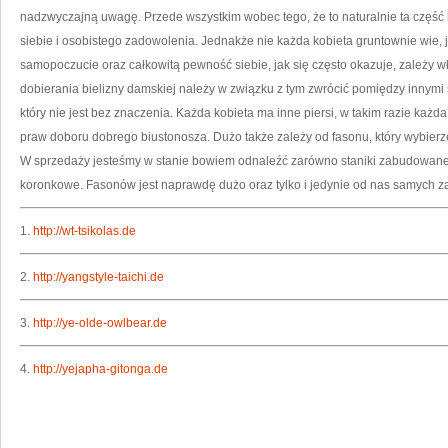
nadzwyczajną uwagę. Przede wszystkim wobec tego, że to naturalnie ta częś
siebie i osobistego zadowolenia. Jednakże nie każda kobieta gruntownie wie, 
samopoczucie oraz całkowitą pewność siebie, jak się często okazuje, zależy w
dobierania bielizny damskiej należy w związku z tym zwrócić pomiędzy innym
który nie jest bez znaczenia. Każda kobieta ma inne piersi, w takim razie każ
praw doboru dobrego biustonosza. Dużo także zależy od fasonu, który wybierzem
W sprzedaży jesteśmy w stanie bowiem odnaleźć zarówno staniki zabudowane,
koronkowe. Fasonów jest naprawdę dużo oraz tylko i jedynie od nas samych zal
1.
http://wt-tsikolas.de
2.
http://yangstyle-taichi.de
3.
http://ye-olde-owlbear.de
4.
http://yejapha-gitonga.de