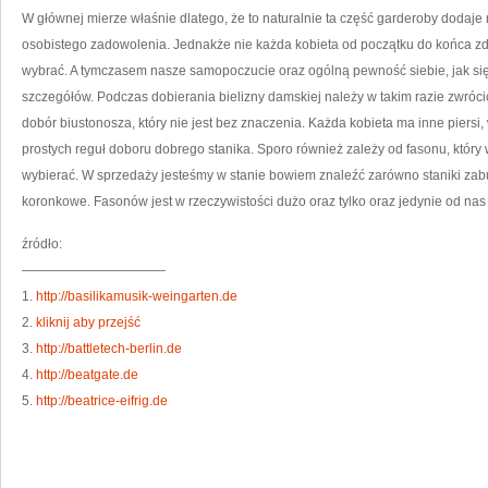
MN
W głównej mierze właśnie dlatego, że to naturalnie ta część garderoby dodaj
NI
osobistego zadowolenia. Jednakże nie każda kobieta od początku do końca zda
wybrać. A tymczasem nasze samopoczucie oraz ogólną pewność siebie, jak się 
szczegółów. Podczas dobierania bielizny damskiej należy w takim razie zwró
dobór biustonosza, który nie jest bez znaczenia. Każda kobieta ma inne piersi
prostych reguł doboru dobrego stanika. Sporo również zależy od fasonu, który 
wybierać. W sprzedaży jesteśmy w stanie bowiem znaleźć zarówno staniki zab
koronkowe. Fasonów jest w rzeczywistości dużo oraz tylko oraz jedynie od nas 
źródło:
———————————
1.
http://basilikamusik-weingarten.de
2.
kliknij aby przejść
3.
http://battletech-berlin.de
4.
http://beatgate.de
5.
http://beatrice-eifrig.de