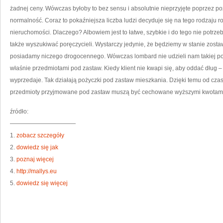
żadnej ceny. Wówczas byłoby to bez sensu i absolutnie nieprzyjęte poprzez p
normalność. Coraz to pokaźniejsza liczba ludzi decyduje się na tego rodzaju 
nieruchomości. Dlaczego? Albowiem jest to łatwe, szybkie i do tego nie potrz
także wyszukiwać poręczycieli. Wystarczy jedynie, że będziemy w stanie zostaw
posiadamy niczego drogocennego. Wówczas lombard nie udzieli nam takiej poż
właśnie przedmiotami pod zastaw. Kiedy klient nie kwapi się, aby oddać dług 
wyprzedaje. Tak działają pożyczki pod zastaw mieszkania. Dzięki temu od czas
przedmioty przyjmowane pod zastaw muszą być cechowane wyższymi kwotami,
źródło:
———————————
1.
zobacz szczegóły
2.
dowiedz się jak
3.
poznaj więcej
4.
http://mallys.eu
5.
dowiedz się więcej