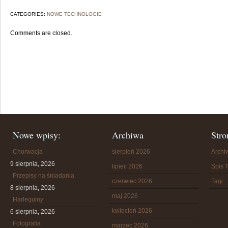
CATEGORIES:
NOWE TECHNOLOGIE
Comments are closed.
Nowe wpisy:
Archiwa
Stro
Chorwacja
sierpień 2026
Arch
9 sierpnia, 2026
lipiec 2026
Spis T
Przepisy na śniadania
czerwiec 2026
Tagi
8 sierpnia, 2026
maj 2026
Harlequiny
kwiecień 2026
6 sierpnia, 2026
Fotografia
marzec 2026