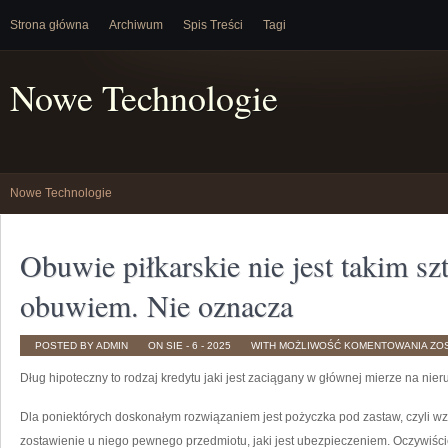
Strona główna
Archiwum
Spis Treści
Tagi
Nowe Technologie
Nowe Technologie
Obuwie piłkarskie nie jest takim 
obuwiem. Nie oznacza
OB
POSTED BY ADMIN
ON SIE - 6 - 2025
WITH
MOŻLIWOŚĆ KOMENTOWANIA
ZO
PIŁ
NIE
Dług hipoteczny to rodzaj kredytu jaki jest zaciągany w głównej mierze na nie
JES
TAK
SZ
OB
Dla poniektórych doskonałym rozwiązaniem jest pożyczka pod zastaw, czyli wz
NIE
OZ
zostawienie u niego pewnego przedmiotu, jaki jest ubezpieczeniem. Oczywiście,