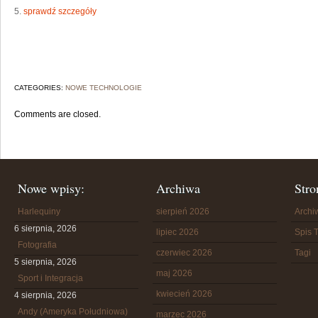
5.
sprawdź szczegóły
CATEGORIES:
NOWE TECHNOLOGIE
Comments are closed.
Nowe wpisy:
Archiwa
Stro
Harlequiny
sierpień 2026
Arch
6 sierpnia, 2026
lipiec 2026
Spis T
Fotografia
czerwiec 2026
Tagi
5 sierpnia, 2026
maj 2026
Sport i Integracja
kwiecień 2026
4 sierpnia, 2026
Andy (Ameryka Południowa)
marzec 2026