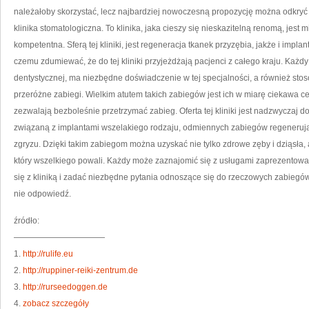
należałoby skorzystać, lecz najbardziej nowoczesną propozycję można odkryć
klinika stomatologiczna. To klinika, jaka cieszy się nieskazitelną renomą, jest
kompetentna. Sferą tej kliniki, jest regeneracja tkanek przyzębia, jakże i impl
czemu zdumiewać, że do tej kliniki przyjeżdżają pacjenci z całego kraju. Każdy 
dentystycznej, ma niezbędne doświadczenie w tej specjalności, a również st
przeróżne zabiegi. Wielkim atutem takich zabiegów jest ich w miarę ciekawa ce
zezwalają bezboleśnie przetrzymać zabieg. Oferta tej kliniki jest nadzwyczaj 
związaną z implantami wszelakiego rodzaju, odmiennych zabiegów regenerują
zgryzu. Dzięki takim zabiegom można uzyskać nie tylko zdrowe zęby i dziąsła, 
który wszelkiego powali. Każdy może zaznajomić się z usługami zaprezentowa
się z kliniką i zadać niezbędne pytania odnoszące się do rzeczowych zabieg
nie odpowiedź.
źródło:
———————————
1.
http://rulife.eu
2.
http://ruppiner-reiki-zentrum.de
3.
http://rurseedoggen.de
4.
zobacz szczegóły