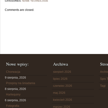
CATEGORIES:
NOWE TECHNOLOGIE
Comments are closed.
Nowe wpisy:
Archiwa
Stro
Chorwacja
sierpień 2026
Arch
9 sierpnia, 2026
lipiec 2026
Spis T
Przepisy na śniadania
czerwiec 2026
Tagi
8 sierpnia, 2026
maj 2026
Harlequiny
kwiecień 2026
6 sierpnia, 2026
Fotografia
marzec 2026