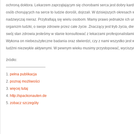
OD
ochroną doktora. Lekarzem zaprzątającym się chorobami serca jest dobry ka
N
N
osób chorujących na serce to ludzie dorośli, dojrzali. W dzisiejszych okresach
S
nadzwyczaj nieraz. Przytrafiają się wielu osobom. Mamy prawo jednakże ich u
organizm ludzki, o swoje zdrowie przez całe życie. Znaczący jest tryb życia, d
swój stan zdrowia jesteśmy w stanie konsultować z lekarzami profesjonalistami
Wykona on niebezużyteczne badania oraz stwierdzi, czy z nami wszystko jest 
ludźmi niezwykle aktywnymi. W pewnym wieku musimy przystopować, wyciszyć s
źródło:
———————————
1.
pełna publikacja
2.
poznaj możliwości
3.
więcej tutaj
4.
http://spackonauten.de
5.
zobacz szczegóły