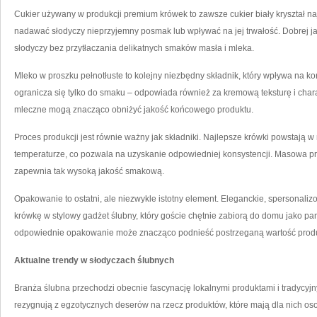
Cukier używany w produkcji premium krówek to zawsze cukier biały kryształ na
nadawać słodyczy nieprzyjemny posmak lub wpływać na jej trwałość. Dobrej j
słodyczy bez przytłaczania delikatnych smaków masła i mleka.
Mleko w proszku pełnotłuste to kolejny niezbędny składnik, który wpływa na ko
ogranicza się tylko do smaku – odpowiada również za kremową teksturę i chara
mleczne mogą znacząco obniżyć jakość końcowego produktu.
Proces produkcji jest równie ważny jak składniki. Najlepsze krówki powstają w 
temperaturze, co pozwala na uzyskanie odpowiedniej konsystencji. Masowa p
zapewnia tak wysoką jakość smakową.
Opakowanie to ostatni, ale niezwykle istotny element. Eleganckie, spersonali
krówkę w stylowy gadżet ślubny, który goście chętnie zabiorą do domu jako pam
odpowiednie opakowanie może znacząco podnieść postrzeganą wartość produ
Aktualne trendy w słodyczach ślubnych
Branża ślubna przechodzi obecnie fascynację lokalnymi produktami i tradycyj
rezygnują z egzotycznych deserów na rzecz produktów, które mają dla nich oso