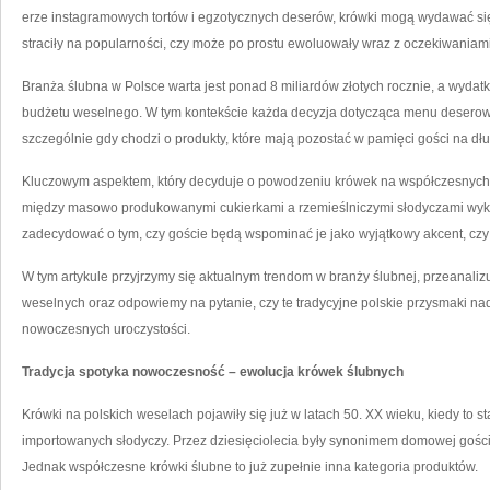
erze instagramowych tortów i egzotycznych deserów, krówki mogą wydawać się
straciły na popularności, czy może po prostu ewoluowały wraz z oczekiwaniam
Branża ślubna w Polsce warta jest ponad 8 miliardów złotych rocznie, a wydat
budżetu weselnego. W tym kontekście każda decyzja dotycząca menu desero
szczególnie gdy chodzi o produkty, które mają pozostać w pamięci gości na dł
Kluczowym aspektem, który decyduje o powodzeniu krówek na współczesnych w
między masowo produkowanymi cukierkami a rzemieślniczymi słodyczami wyk
zadecydować o tym, czy goście będą wspominać je jako wyjątkowy akcent, czy 
W tym artykule przyjrzymy się aktualnym trendom w branży ślubnej, przeanaliz
weselnych oraz odpowiemy na pytanie, czy te tradycyjne polskie przysmaki na
nowoczesnych uroczystości.
Tradycja spotyka nowoczesność – ewolucja krówek ślubnych
Krówki na polskich weselach pojawiły się już w latach 50. XX wieku, kiedy to s
importowanych słodyczy. Przez dziesięciolecia były synonimem domowej gości
Jednak współczesne krówki ślubne to już zupełnie inna kategoria produktów.