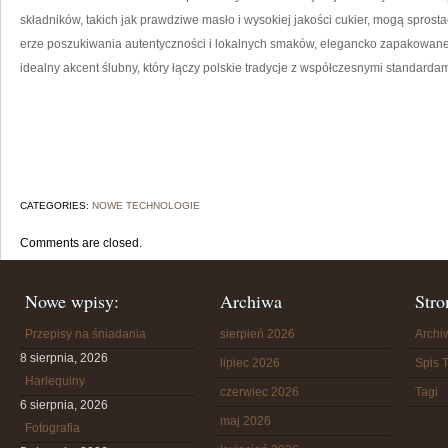
składników, takich jak prawdziwe masło i wysokiej jakości cukier, mogą spros
erze poszukiwania autentyczności i lokalnych smaków, elegancko zapakowane,
idealny akcent ślubny, który łączy polskie tradycje z współczesnymi standardam
CATEGORIES:
NOWE TECHNOLOGIE
Comments are closed.
Nowe wpisy:
Archiwa
Stro
Przepisy na śniadania
sierpień 2026
Arch
8 sierpnia, 2026
lipiec 2026
Spis T
Harlequiny
czerwiec 2026
Tagi
6 sierpnia, 2026
maj 2026
Fotografia