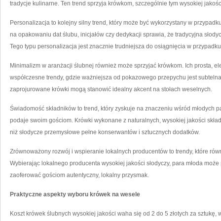
tradycje kulinarne. Ten trend sprzyja krówkom, szczególnie tym wysokiej jakośc
Personalizacja to kolejny silny trend, który może być wykorzystany w przypa
na opakowaniu dat ślubu, inicjałów czy dedykacji sprawia, że tradycyjna słody
Tego typu personalizacja jest znacznie trudniejsza do osiągnięcia w przypadku
Minimalizm w aranżacji ślubnej również może sprzyjać krówkom. Ich prosta, e
współczesne trendy, gdzie ważniejsza od pokazowego przepychu jest subtelna 
zaprojurowane krówki mogą stanowić idealny akcent na stołach weselnych.
Świadomość składników to trend, który zyskuje na znaczeniu wśród młodych pa
podaje swoim gościom. Krówki wykonane z naturalnych, wysokiej jakości skła
niż słodycze przemysłowe pełne konserwantów i sztucznych dodatków.
Zrównoważony rozwój i wspieranie lokalnych producentów to trendy, które ró
Wybierając lokalnego producenta wysokiej jakości słodyczy, para młoda może 
zaoferować gościom autentyczny, lokalny przysmak.
Praktyczne aspekty wyboru krówek na wesele
Koszt krówek ślubnych wysokiej jakości waha się od 2 do 5 złotych za sztukę,