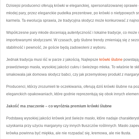
Dzisiejsi producenci oferują krówki w eleganckiej, spersonalizowanej opraw
młodej pary, przez eleganckie pudełka prezentowe, po krówki o nietypowych s
karmela. Ta ewolucja sprawia, że tradycyjna słodycz może konkurować z najno
Współczesne pary młode doceniają autentyczność i lokalne tradycje, co moż
importowanymi słodyczami. W czasach, gdy ślubne trendy zmieniają się z sezon
stabilność i pewność, że goście będą zadowoleni z wyboru.
Jednak tradycja musi iść w parze z jakością. Najlepsze
krówki ślubne
powstają 
prawdziwego masła, wysokiej jakości cukru i świeżego mleka. To właśnie te sk
smakowała jak domowa słodycz babci, czy jak przemysłowy produkt z margary
Producenci, którzy zrozumieli te oczekiwania, oferują dziś krówki ślubne na p
eleganckich opakowaniach, które godnie reprezentują się obok innych elemen
Jakość ma znaczenie – co wyróżnia premium krówki ślubne
Podstawą wysokiej jakości krówek jest świeże masło, które nadaje charaktery
uzyskania przy użyciu margaryny czy innych tłuszczów roślinnych. Masło zap
krówka powinna być miękka, ale nie rozpadać się, kremowa, ale nie tłusta.