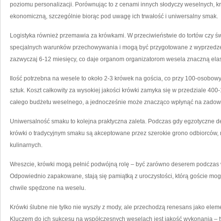
poziomu personalizacji. Porównując to z cenami innych słodyczy weselnych, k
ekonomiczną, szczególnie biorąc pod uwagę ich trwałość i uniwersalny smak.
Logistyka również przemawia za krówkami. W przeciwieństwie do tortów czy ś
specjalnych warunków przechowywania i mogą być przygotowane z wyprzedzen
zazwyczaj 6-12 miesięcy, co daje organom organizatorom wesela znaczną ela
Ilość potrzebna na wesele to około 2-3 krówek na gościa, co przy 100-osob
sztuk. Koszt całkowity za wysokiej jakości krówki zamyka się w przedziale 400
całego budżetu weselnego, a jednocześnie może znacząco wpłynąć na zadowo
Uniwersalność smaku to kolejna praktyczna zaleta. Podczas gdy egzotyczne d
krówki o tradycyjnym smaku są akceptowane przez szerokie grono odbiorców, n
kulinarnych.
Wreszcie, krówki mogą pełnić podwójną rolę – być zarówno deserem podczas w
Odpowiednio zapakowane, stają się pamiątką z uroczystości, którą goście m
chwile spędzone na weselu.
Krówki ślubne nie tylko nie wyszły z mody, ale przechodzą renesans jako elem
Kluczem do ich sukcesu na współczesnych weselach jest jakość wykonania – t