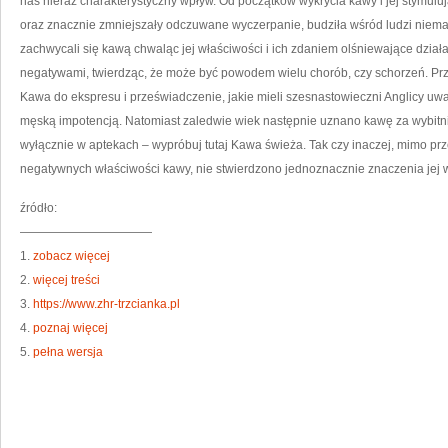
nas nieraz charakterystyczny wpływ. Od początków wykrycia kawy i jej stymulu
oraz znacznie zmniejszały odczuwane wyczerpanie, budziła wśród ludzi niema
zachwycali się kawą chwaląc jej właściwości i ich zdaniem olśniewające działani
negatywami, twierdząc, że może być powodem wielu chorób, czy schorzeń. Pr
Kawa do ekspresu i przeświadczenie, jakie mieli szesnastowieczni Anglicy uwa
męską impotencją. Natomiast zaledwie wiek następnie uznano kawę za wybitn
wyłącznie w aptekach – wypróbuj tutaj Kawa świeża. Tak czy inaczej, mimo pr
negatywnych właściwości kawy, nie stwierdzono jednoznacznie znaczenia jej 
źródło:
———————————
1.
zobacz więcej
2.
więcej treści
3.
https://www.zhr-trzcianka.pl
4.
poznaj więcej
5.
pełna wersja