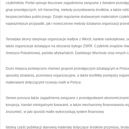
czytelników. Portal opisuje kluczowe zagadnienia związane z światem przestę
grup przestępczych, ich hierarchię, metody pozyskiwania środków, a także oddz
bezpieczeństwa publicznego. Dzięki regularnie dodawanym materiałom czyte
najważniejsze przypadki, jak i nowoczesne metody działania organizacji przes
Tematyka strony obejmuje organizacje mafijne z Włoch, kartele narkotykowe, 
także organizacje działające na obszarze byłego ZSRR. Czytelnik znajdzie ró
Ameryce Południowej, państw afrykańskich, Dalekiego Wschodu oraz innych cz
Dużo miejsca poświęcono również grupom przestępczym działającym w Polsce
sposoby działania, przemiany organizacyjne, a także konflikty pomiędzy organ
materiałami dotyczącymi rozwoju mafii w Polsce.
Serwis porusza także zagadnienia związane z przestępstwami ekonomicznymi.
korupcja, handel nielegalnymi towarami, a także mechanizmy finansowania org
zrozumieć, w jaki sposób mafie wykorzystują system finansowy.
Istotną część publikacji stanowią materiały dotyczące środków przymusu, br