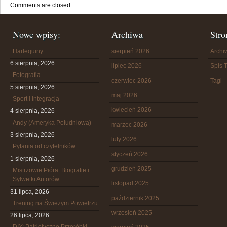
Comments are closed.
Nowe wpisy:
Archiwa
Stro
Harlequiny
sierpień 2026
Arch
6 sierpnia, 2026
lipiec 2026
Spis T
Fotografia
czerwiec 2026
Tagi
5 sierpnia, 2026
maj 2026
Sport i Integracja
kwiecień 2026
4 sierpnia, 2026
Andy (Ameryka Południowa)
marzec 2026
3 sierpnia, 2026
luty 2026
Pytania od czytelników
styczeń 2026
1 sierpnia, 2026
grudzień 2025
Mistrzowie Pióra: Biografie i
Sylwetki Autorów
listopad 2025
31 lipca, 2026
październik 2025
Trening na Świeżym Powietrzu
wrzesień 2025
26 lipca, 2026