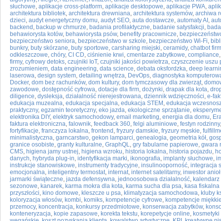
słuchowe
,
aplikacje cross-platform
,
aplikacje desktopowe
,
aplikacje PWA
,
apli
architektura bibliotek
,
architektura drewniana
,
architektura systemów
,
archiwa 
dzieci
,
audyt energetyczny domu
,
audyt SEO
,
auta dostawcze
,
automaty AI
,
aut
backend
,
backup w chmurze
,
badania profilaktyczne
,
badanie satysfakcji
,
bada
behawiorysta kotów
,
behawiorysta psów
,
benefity pracownicze
,
bezpieczeństwo
bezpieczeństwo seniora
,
bezpieczeństwo w szkole
,
bezpieczeństwo Wi-Fi
,
bib
bunkry
,
buty skórzane
,
buty sportowe
,
carsharing miejski
,
ceramidy
,
chatbot fir
odkleszczowe
,
chóry
,
CI CD
,
ciśnienie krwi
,
cmentarze zabytkowe
,
compliance
firmy
,
cyfrowy detoks
,
czujniki IoT
,
czujniki jakości powietrza
,
czyszczenie uszu 
zrozumieniem
,
data engineering
,
data science
,
debata oksfordzka
,
deep learni
laserowa
,
design system
,
detailing wnętrza
,
DevOps
,
diagnostyka komputerow
Docker
,
dom bez rachunków
,
dom kultury
,
dom tymczasowy dla zwierząt
,
domow
zawodowe
,
dostępność cyfrowa
,
dotacje dla firm
,
dożynki
,
drapak dla kota
,
dro
diligence
,
dysleksja
,
działalność nierejestrowana
,
dziennik wdzięczności
,
e-fak
edukacja muzealna
,
edukacja specjalna
,
edukacja STEM
,
edukacja wczesnos
praktyczny
,
egzamin teoretyczny
,
eko jazda
,
ekologiczne sprzątanie
,
eksperymen
elektronika DIY
,
elektryk samochodowy
,
email marketing
,
energia dla domu
,
Er
faktura elektroniczna
,
falownik
,
feedback 360
,
felgi aluminiowe
,
festyn rodzinny
fortyfikacje
,
franczyza lokalna
,
frontend
,
fryzury damskie
,
fryzury męskie
,
fulfill
minimalistyczna
,
garncarstwo
,
gekon lamparci
,
genealogia
,
geometria kół
,
gosp
granice osobiste
,
granty kulturalne
,
GraphQL
,
gry fabularne papierowe
,
gwara 
CMS
,
higiena jamy ustnej
,
higiena wzroku
,
historia lokalna
,
historia pojazdu
,
ho
danych
,
hybryda plug-in
,
identyfikacja marki
,
ikonografia
,
implanty słuchowe
,
i
instrukcje stanowiskowe
,
instrumenty tradycyjne
,
insulinooporność
,
integracja
emocjonalna
,
inteligentny termostat
,
internat
,
internet satelitarny
,
inwestor anioł
jarmarki świąteczne
,
jazda defensywna
,
jednoosobowa działalność
,
kalendarz 
sezonowe
,
kanarek
,
karma mokra dla kota
,
karma sucha dla psa
,
kasa fiskalna
przyszłości
,
kino domowe
,
kleszcze u psa
,
klimatyzacja samochodowa
,
kluby k
koloryzacja włosów
,
kombi
,
komiks
,
kompetencje cyfrowe
,
kompetencje miękki
przemocy
,
koncentracja
,
konkursy przedmiotowe
,
konserwacja zabytków
,
konso
konteneryzacja
,
kopie zapasowe
,
korekta tekstu
,
korepetycje online
,
kosmetyki 
wegańskie
,
koszt pozyskania klienta
,
kowalstwo artystyczne
,
KPI
,
kreatywne pi