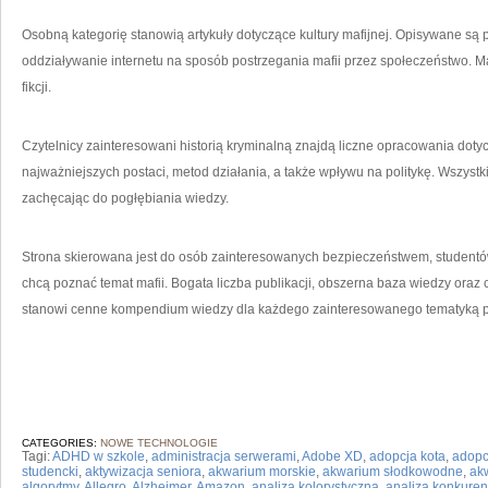
Osobną kategorię stanowią artykuły dotyczące kultury mafijnej. Opisywane są pro
oddziaływanie internetu na sposób postrzegania mafii przez społeczeństwo. M
fikcji.
Czytelnicy zainteresowani historią kryminalną znajdą liczne opracowania doty
najważniejszych postaci, metod działania, a także wpływu na politykę. Wszystk
zachęcając do pogłębiania wiedzy.
Strona skierowana jest do osób zainteresowanych bezpieczeństwem, studentów, 
chcą poznać temat mafii. Bogata liczba publikacji, obszerna baza wiedzy oraz c
stanowi cenne kompendium wiedzy dla każdego zainteresowanego tematyką p
CATEGORIES:
NOWE TECHNOLOGIE
Tagi:
ADHD w szkole
,
administracja serwerami
,
Adobe XD
,
adopcja kota
,
adopc
studencki
,
aktywizacja seniora
,
akwarium morskie
,
akwarium słodkowodne
,
ak
algorytmy
,
Allegro
,
Alzheimer
,
Amazon
,
analiza kolorystyczna
,
analiza konkuren