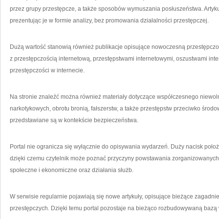
przez grupy przestępcze, a także sposobów wymuszania posłuszeństwa. Artykuł
prezentując je w formie analizy, bez promowania działalności przestępczej.
Dużą wartość stanowią również publikacje opisujące nowoczesną przestępczo
z przestępczością internetową, przestępstwami internetowymi, oszustwami in
przestępczości w internecie.
Na stronie znaleźć można również materiały dotyczące współczesnego niewo
narkotykowych, obrotu bronią, fałszerstw, a także przestępstw przeciwko środo
przedstawiane są w kontekście bezpieczeństwa.
Portal nie ogranicza się wyłącznie do opisywania wydarzeń. Duży nacisk poł
dzięki czemu czytelnik może poznać przyczyny powstawania zorganizowanych
społeczne i ekonomiczne oraz działania służb.
W serwisie regularnie pojawiają się nowe artykuły, opisujące bieżące zagadnien
przestępczych. Dzięki temu portal pozostaje na bieżąco rozbudowywaną bazą 