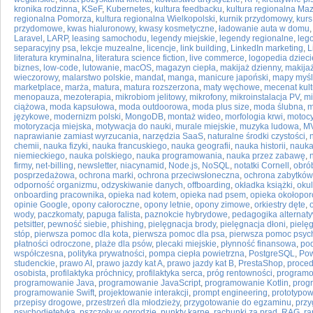
kronika rodzinna
,
KSeF
,
Kubernetes
,
kultura feedbacku
,
kultura regionalna M
regionalna Pomorza
,
kultura regionalna Wielkopolski
,
kurnik przydomowy
,
kurs
przydomowe
,
kwas hialuronowy
,
kwasy kosmetyczne
,
ładowanie auta w domu
Laravel
,
LARP
,
leasing samochodu
,
legendy miejskie
,
legendy regionalne
,
leg
separacyjny psa
,
lekcje muzealne
,
licencje
,
link building
,
LinkedIn marketing
,
L
literatura kryminalna
,
literatura science fiction
,
live commerce
,
logopedia dziec
biznes
,
low-code
,
lutowanie
,
macOS
,
magazyn ciepła
,
makijaż dzienny
,
makija
wieczorowy
,
malarstwo polskie
,
mandat
,
manga
,
manicure japoński
,
mapy myśl
marketplace
,
marża
,
matura
,
matura rozszerzona
,
maty węchowe
,
mecenat kult
menopauza
,
mezoterapia
,
mikrobiom jelitowy
,
mikrofony
,
mikroinstalacja PV
,
mi
ciążowa
,
moda kapsułowa
,
moda outdoorowa
,
moda plus size
,
moda ślubna
,
m
językowe
,
modernizm polski
,
MongoDB
,
montaż wideo
,
morfologia krwi
,
motocy
motoryzacja miejska
,
motywacja do nauki
,
murale miejskie
,
muzyka ludowa
,
M
naprawianie zamiast wyrzucania
,
narzędzia SaaS
,
naturalne środki czystości
,
chemii
,
nauka fizyki
,
nauka francuskiego
,
nauka geografii
,
nauka historii
,
nauka
niemieckiego
,
nauka polskiego
,
nauka programowania
,
nauka przez zabawę
,
firmy
,
net-billing
,
newsletter
,
niacynamid
,
Node.js
,
NoSQL
,
notatki Cornell
,
obró
posprzedażowa
,
ochrona marki
,
ochrona przeciwsłoneczna
,
ochrona zabytków
odporność organizmu
,
odzyskiwanie danych
,
offboarding
,
okładka książki
,
oku
onboarding pracownika
,
opieka nad kotem
,
opieka nad psem
,
opieka okołopo
opinie Google
,
opony całoroczne
,
opony letnie
,
opony zimowe
,
orkiestry dęte
,
wody
,
paczkomaty
,
papuga falista
,
paznokcie hybrydowe
,
pedagogika alternat
petsitter
,
pewność siebie
,
phishing
,
pielęgnacja brody
,
pielęgnacja dłoni
,
pielę
stóp
,
pierwsza pomoc dla kota
,
pierwsza pomoc dla psa
,
pierwsza pomoc psyc
płatności odroczone
,
plaże dla psów
,
plecaki miejskie
,
płynność finansowa
,
pod
współczesna
,
polityka prywatności
,
pompa ciepła powietrzna
,
PostgreSQL
,
Pow
studenckie
,
prawo AI
,
prawo jazdy kat A
,
prawo jazdy kat B
,
PrestaShop
,
proced
osobista
,
profilaktyka próchnicy
,
profilaktyka serca
,
próg rentowności
,
programo
programowanie Java
,
programowanie JavaScript
,
programowanie Kotlin
,
prog
programowanie Swift
,
projektowanie interakcji
,
prompt engineering
,
prototypo
przepisy drogowe
,
przestrzeń dla młodzieży
,
przygotowanie do egzaminu
,
przy
psychodietetyka
,
pszczoły w ogrodzie
,
punkty karne
,
rachunki za prąd
,
RAG
,
r