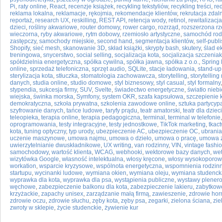
Pi
,
raty online
,
React
,
recenzje książek
,
recykling tekstyliów
,
recykling treści
,
re
reklama lokalna
,
reklamacje
,
rękojmia
,
rekomendacje klientów
,
rekrutacja zdal
reportaż
,
research UX
,
reskilling
,
REST API
,
retencja wody
,
retinol
,
rewitalizacj
dzieci
,
rośliny akwariowe
,
router domowy
,
rower cargo
,
rozrząd
,
rozszerzona rz
wieczorna
,
ryby akwariowe
,
rytm dobowy
,
rzemiosło artystyczne
,
samochód rod
zastępczy
,
samochody miejskie
,
second hand
,
segmentacja klientów
,
self-publ
Shopify
,
sieć mesh
,
skanowanie 3D
,
skład książki
,
skrypty bash
,
skutery
,
ślad e
treningowa
,
snycerstwo
,
social selling
,
socjalizacja kota
,
socjalizacja szczenia
spółdzielnia energetyczna
,
spółka cywilna
,
spółka jawna
,
spółka z o.o.
,
Spring 
online
,
sprzedaż telefoniczna
,
sprzęt audio
,
SQLite
,
stacje ładowania
,
stand-up
sterylizacja kota
,
stłuczka
,
stomatologia zachowawcza
,
storytelling
,
storytelling
danych
,
studia online
,
studio domowe
,
styl biznesowy
,
styl casual
,
styl formalny
stypendia
,
sukcesja firmy
,
SUV
,
Svelte
,
świadectwo energetyczne
,
światło nieb
wiejska
,
świnka morska
,
Symfony
,
system OKR
,
szafa kapsułowa
,
szczepienie 
demokratyczna
,
szkoła prywatna
,
szkolenia zawodowe online
,
sztuka partycyp
szyfrowanie danych
,
tańce ludowe
,
taryfy prądu
,
teatr amatorski
,
teatr dla dzieci
teleopieka
,
terapia online
,
terapia pedagogiczna
,
terminal
,
terminal w telefonie
oprogramowania
,
testy integracyjne
,
testy jednostkowe
,
TikTok marketing
,
tkac
kota
,
tuning optyczny
,
typ urody
,
ubezpieczenie AC
,
ubezpieczenie OC
,
ubrania
uczenie maszynowe
,
umowa najmu
,
umowa o dzieło
,
umowa o pracę
,
umowa z
uwierzytelnianie dwuskładnikowe
,
UX writing
,
van rodzinny
,
VIN
,
vintage fashi
samochodowy
,
wartość klienta
,
WCAG
,
webhooki
,
wektorowe bazy danych
,
wet
wizytówka Google
,
własność intelektualna
,
włosy kręcone
,
włosy wysokoporow
workation
,
wsparcie kryzysowe
,
wspólnota energetyczna
,
wspomnienia rodzin
startupu
,
wycinanki ludowe
,
wymiana okien
,
wymiana oleju
,
wymiana studenck
wyprawka dla kota
,
wyprawka dla psa
,
wystąpienia publiczne
,
wystawy plener
węchowe
,
zabezpieczenie balkonu dla kota
,
zabezpieczenie lakieru
,
zabytkowe
krzyżackie
,
zapachy unisex
,
zarządzanie małą firmą
,
zawieszenie
,
zdrowie ho
zdrowie oczu
,
zdrowie słuchu
,
zęby kota
,
zęby psa
,
zegarki
,
zielona ściana
,
zie
zwroty w sklepie
,
życie studenckie
,
żywienie kur