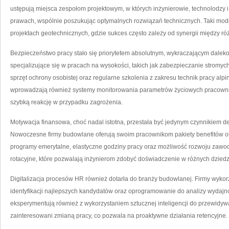
ustępują miejsca zespołom projektowym, w których inżynierowie, technolodzy 
prawach, wspólnie poszukując optymalnych rozwiązań technicznych. Taki mode
projektach geotechnicznych, gdzie sukces często zależy od synergii między ró
Bezpieczeństwo pracy stało się priorytetem absolutnym, wykraczającym dale
specjalizujące się w pracach na wysokości, takich jak zabezpieczanie stromyc
sprzęt ochrony osobistej oraz regularne szkolenia z zakresu technik pracy alpi
wprowadzają również systemy monitorowania parametrów życiowych pracowni
szybką reakcję w przypadku zagrożenia.
Motywacja finansowa, choć nadal istotna, przestała być jedynym czynnikiem d
Nowoczesne firmy budowlane oferują swoim pracownikom pakiety benefitów 
programy emerytalne, elastyczne godziny pracy oraz możliwość rozwoju zaw
rotacyjne, które pozwalają inżynierom zdobyć doświadczenie w różnych dzied
Digitalizacja procesów HR również dotarła do branży budowlanej. Firmy wykor
identyfikacji najlepszych kandydatów oraz oprogramowanie do analizy wydajno
eksperymentują również z wykorzystaniem sztucznej inteligencji do przewidyw
zainteresowani zmianą pracy, co pozwala na proaktywne działania retencyjne.