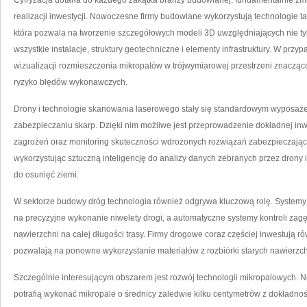
Cyfryzacja dotarła do każdego zakątka branży budowlanej, fundamentalnie zm
realizacji inwestycji. Nowoczesne firmy budowlane wykorzystują technologie ta
która pozwala na tworzenie szczegółowych modeli 3D uwzględniających nie tyl
wszystkie instalacje, struktury geotechniczne i elementy infrastruktury. W pr
wizualizacji rozmieszczenia mikropalów w trójwymiarowej przestrzeni znacząco
ryzyko błędów wykonawczych.
Drony i technologie skanowania laserowego stały się standardowym wyposażen
zabezpieczaniu skarp. Dzięki nim możliwe jest przeprowadzenie dokładnej inwe
zagrożeń oraz monitoring skuteczności wdrożonych rozwiązań zabezpieczających
wykorzystując sztuczną inteligencję do analizy danych zebranych przez drony 
do osunięć ziemi.
W sektorze budowy dróg technologia również odgrywa kluczową rolę. System
na precyzyjne wykonanie niwelety drogi, a automatyczne systemy kontroli zagę
nawierzchni na całej długości trasy. Firmy drogowe coraz częściej inwestują ró
pozwalają na ponowne wykorzystanie materiałów z rozbiórki starych nawierzch
Szczególnie interesującym obszarem jest rozwój technologii mikropalowych.
potrafią wykonać mikropale o średnicy zaledwie kilku centymetrów z dokładno