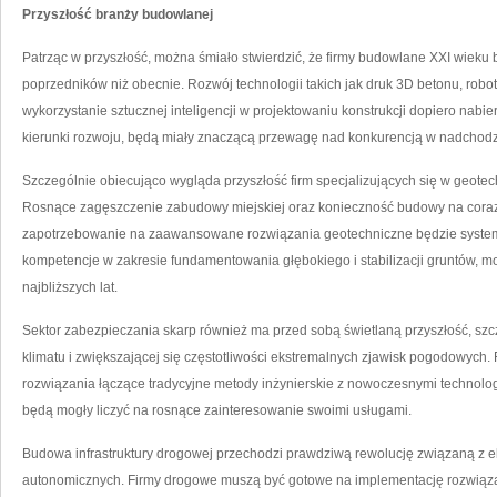
Przyszłość branży budowlanej
Patrząc w przyszłość, można śmiało stwierdzić, że firmy budowlane XXI wieku 
poprzedników niż obecnie. Rozwój technologii takich jak druk 3D betonu, rob
wykorzystanie sztucznej inteligencji w projektowaniu konstrukcji dopiero nabier
kierunki rozwoju, będą miały znaczącą przewagę nad konkurencją w nadchod
Szczególnie obiecująco wygląda przyszłość firm specjalizujących się w geotec
Rosnące zagęszczenie zabudowy miejskiej oraz konieczność budowy na coraz 
zapotrzebowanie na zaawansowane rozwiązania geotechniczne będzie systematyc
kompetencje w zakresie fundamentowania głębokiego i stabilizacji gruntów, mo
najbliższych lat.
Sektor zabezpieczania skarp również ma przed sobą świetlaną przyszłość, szc
klimatu i zwiększającej się częstotliwości ekstremalnych zjawisk pogodowych.
rozwiązania łączące tradycyjne metody inżynierskie z nowoczesnymi technolo
będą mogły liczyć na rosnące zainteresowanie swoimi usługami.
Budowa infrastruktury drogowej przechodzi prawdziwą rewolucję związaną z e
autonomicznych. Firmy drogowe muszą być gotowe na implementację rozwiąza