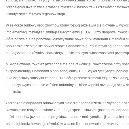
zbocza, ale również przyczynia się do zwiększenia bioróżnorodności i poprawy
przedsiębiorstwa rozwijają własne mieszanki nasion traw i krzewów dostoso
klimatycznych różnych regionów kraju.
W sektorze budowy dróg zrównoważony rozwój przejawia się głównie w wykorzy
implementacji rozwiązań zmniejszających emisję CO2. Firmy drogowe inwestują
które pozwalają na ponowne wykorzystanie nawet 95% materiału z rozbiórki s
popularniejsze stają się nawierzchnie z dodatkiem gumy z recyklingu opon sam
ekologiczne, ale również charakteryzują się lepszymi właściwościami przeciw
Mikropalowanie również przechodzi zieloną rewolucję. Nowoczesne firmy specja
eksperymentują z betonami o obniżonej emisji CO2, wykorzystującymi popioły l
jako częściowy substytut cementu. Niektóre przedsiębiorstwa idą jeszcze dale
kompozytowych na bazie włókien naturalnych, które w pełni rozkładają się w
konstrukcji.
Zarządzanie odpadami budowlanymi stało się osobną dziedziną wymagającą sp
Nowoczesne firmy budowlane zatrudniają specjalistów ds. gospodarki odpadami
ilości odpadów już na etapie projektowania oraz maksymalizacji stopnia ich 
przedsiębiorstw inwestuje również w własne linie sortowania i przetwarzani