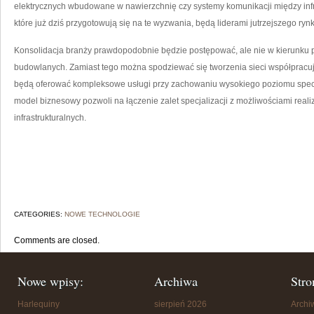
elektrycznych wbudowane w nawierzchnię czy systemy komunikacji między infra
które już dziś przygotowują się na te wyzwania, będą liderami jutrzejszego ryn
Konsolidacja branży prawdopodobnie będzie postępować, ale nie w kierunku
budowlanych. Zamiast tego można spodziewać się tworzenia sieci współpracuj
będą oferować kompleksowe usługi przy zachowaniu wysokiego poziomu specja
model biznesowy pozwoli na łączenie zalet specjalizacji z możliwościami reali
infrastrukturalnych.
CATEGORIES:
NOWE TECHNOLOGIE
Comments are closed.
Nowe wpisy:
Archiwa
Stro
Harlequiny
sierpień 2026
Arch