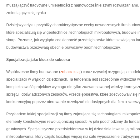
muszą łączyć tradycyjne umiejętności z najnowocześniejszymi rozwiązaniami
zmieniającym się rynku.
Dzisiejszy artykuł przybliży charakterystyczne cechy nowoczesnych firm budo
które specjalizują się w geotechnice, technologiach mikropalowych, budowie i
skarp. Poznasz, jak wygląda codzienność przedsiębiorstw, które stawiają na i
budownictwa przeżywają obecnie prawdziwy boom technologiczny.
Specjalizacja jako klucz do sukcesu
Współczesne firmy budowlane (
zobacz tutaj
) coraz częściej rezygnują z model
specjalizacji w wąskich dziedzinach. Ta tendencja jest szczególnie widoczna 
kompleksowość projektów wymaga nie tylko zaawansowanej wiedzy teoretyczne
sprzętu i doświadczonych zespołów. Przedsiębiorstwa, które zdecydowały się 
konkurencyjną poprzez oferowanie rozwiązań niedostępnych dla firm o szerszym,
Przykładem takiej specjalizacji są firmy zajmujące się technologiami mikropal
elementy konstrukcyjne rewolucjonizują sposób, w jaki podchodzimy do fund
gruntowych. Specjalistyczne przedsiębiorstwa w tej dziedzinie inwestują mili
mikropalowania, który często kosztuje więcej niż całe wyposażenie tradycyjnej