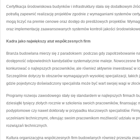
Certyfikacja środowiskowa budynków i infrastruktury stała się dodatkowym źró
potrafią zapewnić realizację projektów zgodnie z wymaganiami systemów cert
mogą liczyć na premie cenowe oraz dostęp do prestiżowych projektów. Wymaga
oraz implementację zaawansowanych systemów kontroli jakości środowiskowe
Kadra jako największy atut współczesnych firm
Branża budowlana mierzy się z paradoksem: podczas gdy zapotrzebowanie na w
dostępność odpowiednich kandydatów systematycznie maleje. Nowoczesne fir
konkurować o najlepszych pracowników, ale również aktywnie inwestować w ich
Szczególnie dotyczy to obszarów wymagających wysokiej specjalizacji, takich 
gdzie pojedynczy doświadczony specjalista może być wart swojej wagi w złoci
Programy rozwoju zawodowego stały się standardem w najlepszych firmach bu
dziesiątki tysięcy złotych rocznie w szkolenia swoich pracowników, finansując 
podyplomowe czy nawet doktoraty w przypadku kluczowych specjalistów. Firmy
uczelniami technicznymi, oferując swoim pracownikom możliwość udziału w pr
rozwiązań technicznych.
Kultura organizacyjna współczesnych firm budowlanych również przeszła znacz