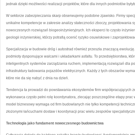
jednak dzięki możliwości realizacji projektów, które dla innych podmiotów były
W sektorze zabezpieczania skarp obserwujemy podobne zjawisko. Firmy specja
unikalne kompetencje w zakresie analizy stateczności zboczy, projektowania
nowoczesnych rozwiązań biogeoinżynieryjnych. Ich eksperci to często inżyni
geologii inżynierskiej, którzy potrafią ocenić ryzyko osuwiskowe i zaprojekto
Specjalizacja w budowie dróg i autostrad również przeszła znaczącą ewolucję.
podmioty dysponujące walcami i układarkami asfaltu. To przedsiębiorstwa, któ
inteligentnych systemów zarządzania ruchem, implementacją rozwiązań dla 
infrastruktury ładowania pojazdów elektrycznych. Każdy z tych obszarów wyma
które nie da się nabyć z dnia na dzień.
Tendencja ta prowadzi do powstawania ekosystemów firm współpracujących z
wykonawca często pełni rolę koordynatora, zlecając poszczególne etapy pr
model biznesowy wymaga od firm budowlanych nie tylko kompetencji techniczn
złożonymi łańcuchami dostaw i koordynacji prac wielu zespołów specjalistyczn
Technologia jako fundament nowoczesnego budownictwa