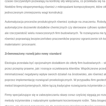
czasie rzeczywistym pozwalają na kontrolę siły wkręcania, co przekłada się n
Niektóre firmy eksperymentują również z mikropalami kompozytowymi, które o
jednoczesnym zmniejszeniu wagi konstrukcji.
Automatyzacja procesów produkcyjnych również zyskuje na znaczeniu. Robot
automatyczne dozowniki dodatków chemicznych czy sterowane cyfrowo systemy t
ale rzeczywistość wielu nowoczesnych firm budowlanych. Te rozwiązania nie t
również poprawiają bezpieczeństwo pracowników poprzez ograniczenie ich kon
materiałami i procesami.
Zrównoważony rozwój jako nowy standard
Ekologia przestała być opcjonalnym dodatkiem do oferty firm budowlanych – s
przez przepisy prawne, jak i rosnące oczekiwania klientów. Współczesne prze
minimalizować negatywny wpływ swoich działań na środowisko, ale również ak
poprzez implementację rozwiązań proekologicznych. W przypadku firm geotec
metod biogeoinżynieryjnych, które łączą tradycyjne rozwiązania inżynierskie z
Firmy specjalizujące się w zabezpieczaniu skarp coraz częściej sięgają po roz
metody inżynierskie z naturalnymi systemami korzeniowymi roślin. Taka biogeoin