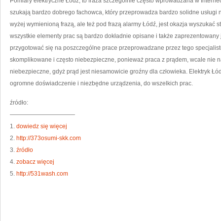
Pomiary elektryczne Łódź, to fraza szczególnie często wprowadzana w Interne
szukają bardzo dobrego fachowca, który przeprowadza bardzo solidne usługi
wyżej wymienioną frazą, ale też pod frazą alarmy Łódź, jest okazja wyszukać st
wszystkie elementy prac są bardzo dokładnie opisane i także zaprezentowany 
przygotować się na poszczególne prace przeprowadzane przez tego specjalist
skomplikowane i często niebezpieczne, ponieważ praca z prądem, wcale nie na
niebezpieczne, gdyż prąd jest niesamowicie groźny dla człowieka. Elektryk Łódź,
ogromne doświadczenie i niezbędne urządzenia, do wszelkich prac.
źródło:
———————————
1.
dowiedz się więcej
2.
http://373osumi-skk.com
3.
źródło
4.
zobacz więcej
5.
http://531wash.com