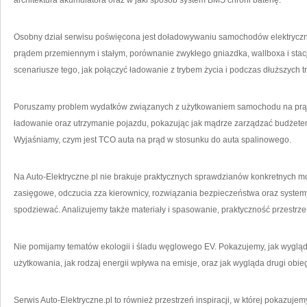
architektura akumulatora oraz w jaki sposób system BMS chroni baterię.
Osobny dział serwisu poświęcona jest doładowywaniu samochodów elektryczn
prądem przemiennym i stałym, porównanie zwykłego gniazdka, wallboxa i stacj
scenariusze tego, jak połączyć ładowanie z trybem życia i podczas dłuższych t
Poruszamy problem wydatków związanych z użytkowaniem samochodu na prąd.
ładowanie oraz utrzymanie pojazdu, pokazując jak mądrze zarządzać budżetem 
Wyjaśniamy, czym jest TCO auta na prąd w stosunku do auta spalinowego.
Na Auto-Elektryczne.pl nie brakuje praktycznych sprawdzianów konkretnych 
zasięgowe, odczucia zza kierownicy, rozwiązania bezpieczeństwa oraz systemy 
spodziewać. Analizujemy także materiały i spasowanie, praktyczność przestrz
Nie pomijamy tematów ekologii i śladu węglowego EV. Pokazujemy, jak wygląd
użytkowania, jak rodzaj energii wpływa na emisje, oraz jak wygląda drugi obi
Serwis Auto-Elektryczne.pl to również przestrzeń inspiracji, w której pokazujem