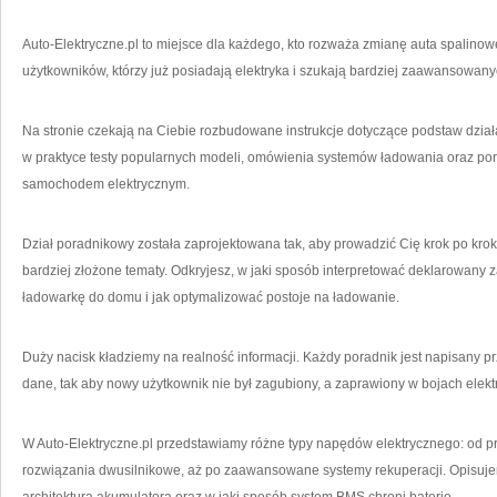
Auto-Elektryczne.pl to miejsce dla każdego, kto rozważa zmianę auta spalinowe
użytkowników, którzy już posiadają elektryka i szukają bardziej zaawansowany
Na stronie czekają na Ciebie rozbudowane instrukcje dotyczące podstaw dzi
w praktyce testy popularnych modeli, omówienia systemów ładowania oraz pora
samochodem elektrycznym.
Dział poradnikowy została zaprojektowana tak, aby prowadzić Cię krok po kro
bardziej złożone tematy. Odkryjesz, w jaki sposób interpretować deklarowany 
ładowarkę do domu i jak optymalizować postoje na ładowanie.
Duży nacisk kładziemy na realność informacji. Każdy poradnik jest napisany 
dane, tak aby nowy użytkownik nie był zagubiony, a zaprawiony w bojach elektr
W Auto-Elektryczne.pl przedstawiamy różne typy napędów elektrycznego: od pr
rozwiązania dwusilnikowe, aż po zaawansowane systemy rekuperacji. Opisujemy