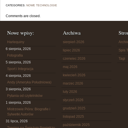
CATEGORIES:
NOWE TECHNOLOGIE
Comments are closed.
Nowe wpisy:
Archiwa
Stro
Harlequiny
sierpień 2026
Arch
6 sierpnia, 2026
lipiec 2026
Spis T
Fotografia
czerwiec 2026
Tagi
5 sierpnia, 2026
maj 2026
Sport i Integracja
kwiecień 2026
4 sierpnia, 2026
Andy (Ameryka Południowa)
marzec 2026
3 sierpnia, 2026
luty 2026
Pytania od czytelników
styczeń 2026
1 sierpnia, 2026
grudzień 2025
Mistrzowie Pióra: Biografie i
Sylwetki Autorów
listopad 2025
31 lipca, 2026
październik 2025
Trening na Świeżym Powietrzu