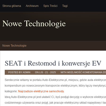
Strona główna
Archiwum
Spis Treści
Tagi
Nowe Technologie
Nowe Technologie
SEAT i Restomod i konwersje EV
SE
POSTED BY ADMIN
ON LIS - 21 - 2025
WITH
MOŻLIWOŚĆ KOMENTOWANIA
Z
I
R
Serdecznie witamy w portalu Auto-Elektryczne.pl, miejscu, gdzie auta elektry
I
K
EV
kompendium po nowoczesnym transporcie elektrycznym, który łączy merytorycz
kategorie:
Najrzadsze elektryczne samochody
.
Ideą Auto-Elektryczne.pl jest ułatwić Ci, byś podjął decyzję o wyborze elektry
codziennego używania oraz pojął, jak pracuje elektryczny układ napędowy i 