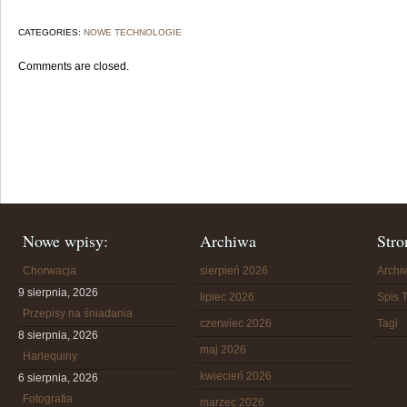
CATEGORIES:
NOWE TECHNOLOGIE
Comments are closed.
Nowe wpisy:
Archiwa
Stro
Chorwacja
sierpień 2026
Arch
9 sierpnia, 2026
lipiec 2026
Spis T
Przepisy na śniadania
czerwiec 2026
Tagi
8 sierpnia, 2026
maj 2026
Harlequiny
kwiecień 2026
6 sierpnia, 2026
Fotografia
marzec 2026