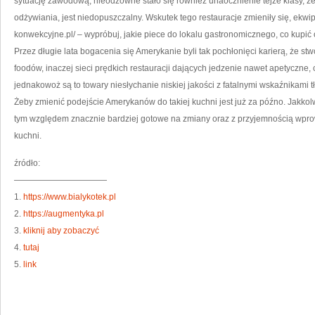
sytuację zawodową, nieodzowne stało się również unaocznienie tejże klasy, że j
odżywiania, jest niedopuszczalny. Wskutek tego restauracje zmieniły się, ekwip
konwekcyjne.pl/ – wypróbuj, jakie piece do lokalu gastronomicznego, co kupić o
Przez długie lata bogacenia się Amerykanie byli tak pochłonięci karierą, że stw
foodów, inaczej sieci prędkich restauracji dających jedzenie nawet apetyczne, 
jednakowoż są to towary niesłychanie niskiej jakości z fatalnymi wskaźnikami tł
Żeby zmienić podejście Amerykanów do takiej kuchni jest już za późno. Jakkol
tym względem znacznie bardziej gotowe na zmiany oraz z przyjemnością wprow
kuchni.
źródło:
———————————
1.
https://www.bialykotek.pl
2.
https://augmentyka.pl
3.
kliknij aby zobaczyć
4.
tutaj
5.
link