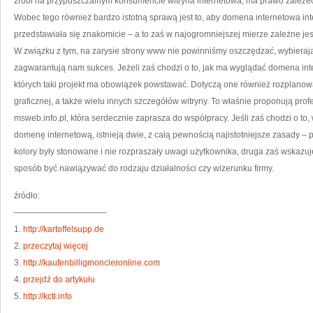
zrobi na przypuszczalnym konsumencie witryna internetowa, ma prawo zależeć t
Wobec tego również bardzo istotną sprawą jest to, aby domena internetowa 
przedstawiała się znakomicie – a to zaś w najogromniejszej mierze zależne jes
W związku z tym, na zarysie strony www nie powinniśmy oszczędzać, wybierając 
zagwarantują nam sukces. Jeżeli zaś chodzi o to, jak ma wyglądać domena in
których taki projekt ma obowiązek powstawać. Dotyczą one również rozplanowa
graficznej, a także wielu innych szczegółów witryny. To właśnie proponują pro
msweb.info.pl, która serdecznie zaprasza do współpracy. Jeśli zaś chodzi o to,
domenę internetową, istnieją dwie, z całą pewnością najistotniejsze zasady – 
kolory były stonowane i nie rozpraszały uwagi użytkownika, druga zaś wskazuj
sposób być nawiązywać do rodzaju działalności czy wizerunku firmy.
źródło:
———————————
1.
http://kartoffelsupp.de
2.
przeczytaj więcej
3.
http://kaufenbilligmoncleronline.com
4.
przejdź do artykułu
5.
http://kctl.info