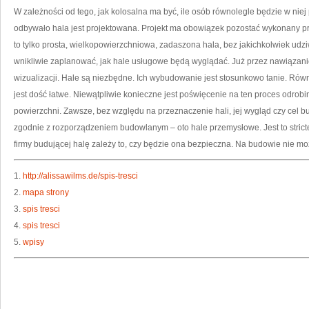
W zależności od tego, jak kolosalna ma być, ile osób równolegle będzie w niej 
odbywało hala jest projektowana. Projekt ma obowiązek pozostać wykonany prz
to tylko prosta, wielkopowierzchniowa, zadaszona hala, bez jakichkolwiek udzi
wnikliwie zaplanować, jak hale usługowe będą wyglądać. Już przez nawiązan
wizualizacji. Hale są niezbędne. Ich wybudowanie jest stosunkowo tanie. Rów
jest dość łatwe. Niewątpliwie konieczne jest poświęcenie na ten proces odrobin
powierzchni. Zawsze, bez względu na przeznaczenie hali, jej wygląd czy ce
zgodnie z rozporządzeniem budowlanym – oto hale przemysłowe. Jest to stricte
firmy budującej halę zależy to, czy będzie ona bezpieczna. Na budowie nie mo
1.
http://alissawilms.de/spis-tresci
2.
mapa strony
3.
spis tresci
4.
spis tresci
5.
wpisy