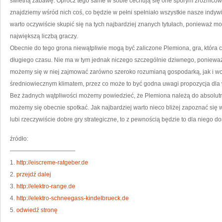
świetną zabawę. Oprócz tego same w sobie cechują się one sporym zróżnico
znajdziemy wśród nich coś, co będzie w pełni spełniało wszystkie nasze indyw
warto oczywiście skupić się na tych najbardziej znanych tytułach, ponieważ mo
największą liczbą graczy.
Obecnie do tego grona niewątpliwie mogą być zaliczone Plemiona, gra, która c
długiego czasu. Nie ma w tym jednak niczego szczególnie dziwnego, poniewa
możemy się w niej zajmować zarówno szeroko rozumianą gospodarką, jak i wojn
średniowiecznym klimatem, przez co może to być godna uwagi propozycja dla ws
Bez żadnych wątpliwości możemy powiedzieć, że Plemiona należą do absolutnie
możemy się obecnie spotkać. Jak najbardziej warto nieco bliżej zapoznać się w 
lubi rzeczywiście dobre gry strategiczne, to z pewnością będzie to dla niego
źródło:
———————————
1.
http://eiscreme-ratgeber.de
2.
przejdź dalej
3.
http://elektro-range.de
4.
http://elektro-schneegass-kindelbrueck.de
5.
odwiedź stronę