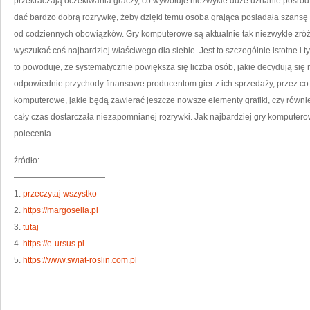
przekraczają oczekiwania graczy, co wywołuje niezwykle duże uznanie pośród 
dać bardzo dobrą rozrywkę, żeby dzięki temu osoba grająca posiadała szansę
od codziennych obowiązków. Gry komputerowe są aktualnie tak niezwykle zró
wyszukać coś najbardziej właściwego dla siebie. Jest to szczególnie istotne i
to powoduje, że systematycznie powiększa się liczba osób, jakie decydują się 
odpowiednie przychody finansowe producentom gier z ich sprzedaży, przez co
komputerowe, jakie będą zawierać jeszcze nowsze elementy grafiki, czy równie
cały czas dostarczała niezapomnianej rozrywki. Jak najbardziej gry komputer
polecenia.
źródło:
———————————
1.
przeczytaj wszystko
2.
https://margoseila.pl
3.
tutaj
4.
https://e-ursus.pl
5.
https://www.swiat-roslin.com.pl