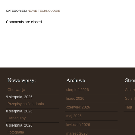
CATEGORIES:
NOWE TECHNOLOGIE
Comments are closed.
Nowe wpisy:
Archiwa
Stro
Chorwacja
sierpień 2026
Arch
9 sierpnia, 2026
lipiec 2026
Spis T
Przepisy na śniadania
czerwiec 2026
Tagi
8 sierpnia, 2026
maj 2026
Harlequiny
kwiecień 2026
6 sierpnia, 2026
Fotografia
marzec 2026