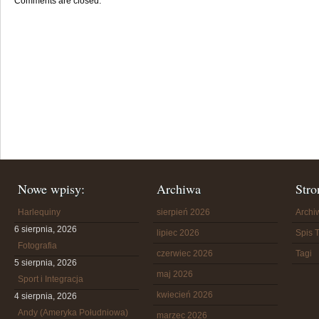
Comments are closed.
Nowe wpisy:
Archiwa
Stro
Harlequiny
sierpień 2026
Arch
6 sierpnia, 2026
lipiec 2026
Spis T
Fotografia
czerwiec 2026
Tagi
5 sierpnia, 2026
maj 2026
Sport i Integracja
kwiecień 2026
4 sierpnia, 2026
Andy (Ameryka Południowa)
marzec 2026