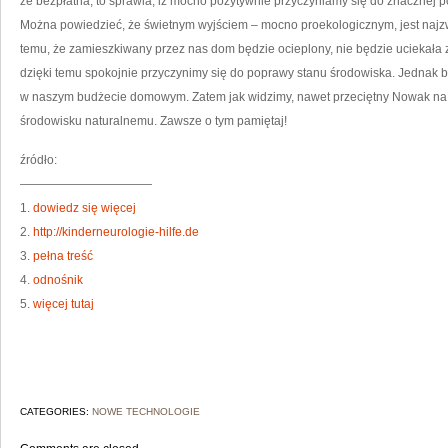
że bezpłatna, to sprawia, iż mocno pozytywnie przyczyniamy się do znacznej p
Można powiedzieć, że świetnym wyjściem – mocno proekologicznym, jest najz
temu, że zamieszkiwany przez nas dom będzie ocieplony, nie będzie uciekała z 
dzięki temu spokojnie przyczynimy się do poprawy stanu środowiska. Jednak 
w naszym budżecie domowym. Zatem jak widzimy, nawet przeciętny Nowak na s
środowisku naturalnemu. Zawsze o tym pamiętaj!
źródło:
———————————
1.
dowiedz się więcej
2.
http://kinderneurologie-hilfe.de
3.
pełna treść
4.
odnośnik
5.
więcej tutaj
CATEGORIES:
NOWE TECHNOLOGIE