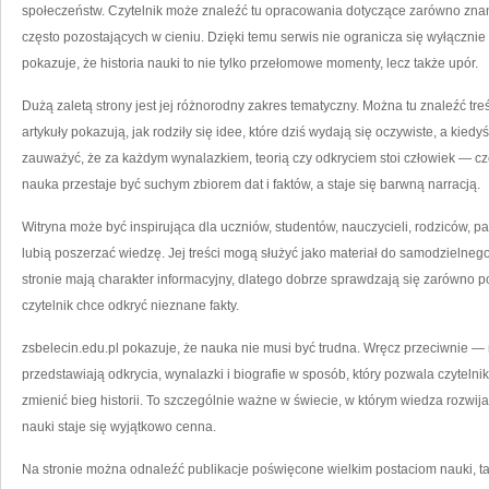
społeczeństw. Czytelnik może znaleźć tu opracowania dotyczące zarówno znany
często pozostających w cieniu. Dzięki temu serwis nie ogranicza się wyłącznie
pokazuje, że historia nauki to nie tylko przełomowe momenty, lecz także upór.
Dużą zaletą strony jest jej różnorodny zakres tematyczny. Można tu znaleźć t
artykuły pokazują, jak rodziły się idee, które dziś wydają się oczywiste, a kie
zauważyć, że za każdym wynalazkiem, teorią czy odkryciem stoi człowiek — cz
nauka przestaje być suchym zbiorem dat i faktów, a staje się barwną narracją.
Witryna może być inspirująca dla uczniów, studentów, nauczycieli, rodziców, p
lubią poszerzać wiedzę. Jej treści mogą służyć jako materiał do samodzielne
stronie mają charakter informacyjny, dlatego dobrze sprawdzają się zarówno podc
czytelnik chce odkryć nieznane fakty.
zsbelecin.edu.pl pokazuje, że nauka nie musi być trudna. Wręcz przeciwnie — m
przedstawiają odkrycia, wynalazki i biografie w sposób, który pozwala czytelnik
zmienić bieg historii. To szczególnie ważne w świecie, w którym wiedza rozwij
nauki staje się wyjątkowo cenna.
Na stronie można odnaleźć publikacje poświęcone wielkim postaciom nauki, t