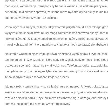
wpływają na współczesność i dlaczego wiele z nich wciąż ma znaczenie. Artyku
medycyna, komunikacja, transport czy badania kosmosu są efektem pracy wielu
schematy. Taki przekaz sprawia, że strona może być atrakcyjna nie tylko dla mi
zainteresowanych rozwojem człowieka.
Portal wyróżnia się tym, że łączy fakty w formie przystępnej dla szerokiego gr
wyłącznie dla specjalistów. Teksty mogą zainteresować zarówno osoby, które 
i czytelników, którzy lubią wracać do znanych tematów z nowej perspektywy. Dzię
nawet tych zagadnień, które na pierwszy rzut oka mogą wydawać się abstrakcy
Na stronie ważne miejsce zajmuje również historia wynalazków. Czytelnik mo
technologiach i rozwiązaniach, które stały się częścią codzienności, choć kied
pozwalają spojrzeć inaczej na świat wokół nas. Telefon, żarówka, szczepionk
narzędzia medyczne nie są już tylko elementami rzeczywistości, ale efektami t
że za każdym z takich rozwiązań kryje się proces.
Istotną częścią tematyki serwisu są także laureaci nagród. Artykuły pokazują, 
sukcesu, ale także elementem większej opowieści o tym, jak społeczeństwo oce
różnych dziedzin nauki. Czytelnik może zastanowić się, dlaczego jedni twórcy 
sprawia, że lektura ma również wymiar refleksyjny.