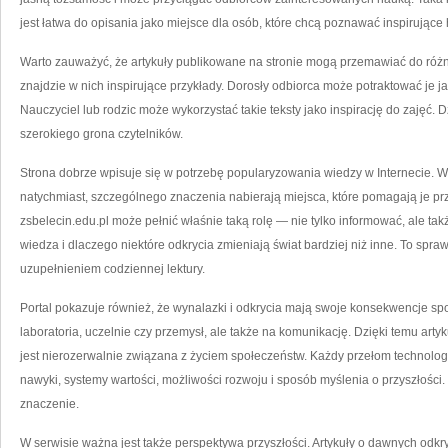
jest łatwa do opisania jako miejsce dla osób, które chcą poznawać inspirujące h
Warto zauważyć, że artykuły publikowane na stronie mogą przemawiać do różn
znajdzie w nich inspirujące przykłady. Dorosły odbiorca może potraktować je 
Nauczyciel lub rodzic może wykorzystać takie teksty jako inspirację do zajęć. 
szerokiego grona czytelników.
Strona dobrze wpisuje się w potrzebę popularyzowania wiedzy w Internecie. W
natychmiast, szczególnego znaczenia nabierają miejsca, które pomagają je prz
zsbelecin.edu.pl może pełnić właśnie taką rolę — nie tylko informować, ale tak
wiedza i dlaczego niektóre odkrycia zmieniają świat bardziej niż inne. To spr
uzupełnieniem codziennej lektury.
Portal pokazuje również, że wynalazki i odkrycia mają swoje konsekwencje sp
laboratoria, uczelnie czy przemysł, ale także na komunikację. Dzięki temu ar
jest nierozerwalnie związana z życiem społeczeństw. Każdy przełom technol
nawyki, systemy wartości, możliwości rozwoju i sposób myślenia o przyszłości.
znaczenie.
W serwisie ważna jest także perspektywa przyszłości. Artykuły o dawnych odkry