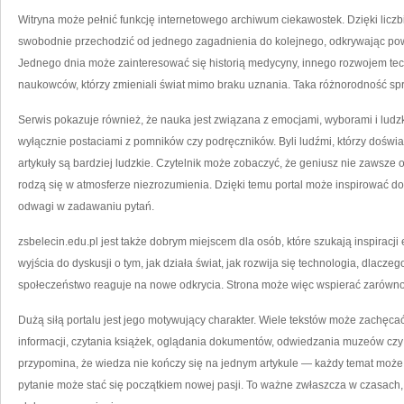
Witryna może pełnić funkcję internetowego archiwum ciekawostek. Dzięki liczb
swobodnie przechodzić od jednego zagadnienia do kolejnego, odkrywając pow
Jednego dnia może zainteresować się historią medycyny, innego rozwojem tec
naukowców, którzy zmieniali świat mimo braku uznania. Taka różnorodność sp
Serwis pokazuje również, że nauka jest związana z emocjami, wyborami i ludzki
wyłącznie postaciami z pomników czy podręczników. Byli ludźmi, którzy doświad
artykuły są bardziej ludzkie. Czytelnik może zobaczyć, że geniusz nie zawsze
rodzą się w atmosferze niezrozumienia. Dzięki temu portal może inspirować do
odwagi w zadawaniu pytań.
zsbelecin.edu.pl jest także dobrym miejscem dla osób, które szukają inspiracj
wyjścia do dyskusji o tym, jak działa świat, jak rozwija się technologia, dlacze
społeczeństwo reaguje na nowe odkrycia. Strona może więc wspierać zarówno
Dużą siłą portalu jest jego motywujący charakter. Wiele tekstów może zachęca
informacji, czytania książek, oglądania dokumentów, odwiedzania muzeów czy 
przypomina, że wiedza nie kończy się na jednym artykule — każdy temat może
pytanie może stać się początkiem nowej pasji. To ważne zwłaszcza w czasach,