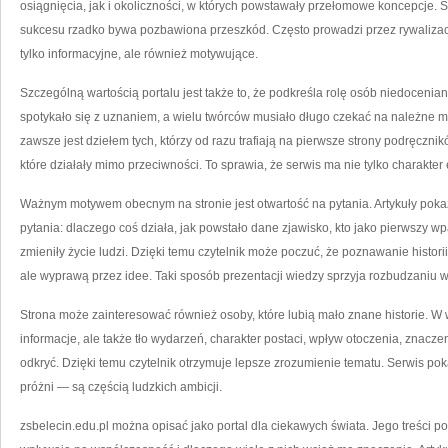
osiągnięcia, jak i okoliczności, w których powstawały przełomowe koncepcje. 
sukcesu rzadko bywa pozbawiona przeszkód. Często prowadzi przez rywalizację
tylko informacyjne, ale również motywujące.
Szczególną wartością portalu jest także to, że podkreśla rolę osób niedoceniany
spotykało się z uznaniem, a wielu twórców musiało długo czekać na należne m
zawsze jest dziełem tych, którzy od razu trafiają na pierwsze strony podręczn
które działały mimo przeciwności. To sprawia, że serwis ma nie tylko charakter
Ważnym motywem obecnym na stronie jest otwartość na pytania. Artykuły pokaz
pytania: dlaczego coś działa, jak powstało dane zjawisko, kto jako pierwszy 
zmieniły życie ludzi. Dzięki temu czytelnik może poczuć, że poznawanie histori
ale wyprawą przez idee. Taki sposób prezentacji wiedzy sprzyja rozbudzaniu 
Strona może zainteresować również osoby, które lubią mało znane historie. W 
informacje, ale także tło wydarzeń, charakter postaci, wpływ otoczenia, znac
odkryć. Dzięki temu czytelnik otrzymuje lepsze zrozumienie tematu. Serwis pok
próżni — są częścią ludzkich ambicji.
zsbelecin.edu.pl można opisać jako portal dla ciekawych świata. Jego treści 