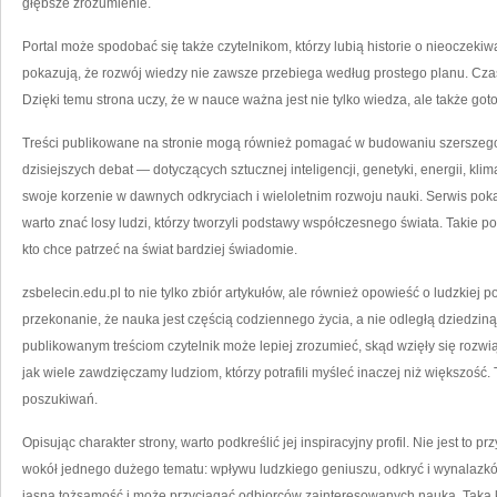
głębsze zrozumienie.
Portal może spodobać się także czytelnikom, którzy lubią historie o nieoczek
pokazują, że rozwój wiedzy nie zawsze przebiega według prostego planu. Cz
Dzięki temu strona uczy, że w nauce ważna jest nie tylko wiedza, ale także go
Treści publikowane na stronie mogą również pomagać w budowaniu szerszego
dzisiejszych debat — dotyczących sztucznej inteligencji, genetyki, energii, k
swoje korzenie w dawnych odkryciach i wieloletnim rozwoju nauki. Serwis pokaz
warto znać losy ludzi, którzy tworzyli podstawy współczesnego świata. Takie p
kto chce patrzeć na świat bardziej świadomie.
zsbelecin.edu.pl to nie tylko zbiór artykułów, ale również opowieść o ludzkie
przekonanie, że nauka jest częścią codziennego życia, a nie odległą dziedziną
publikowanym treściom czytelnik może lepiej zrozumieć, skąd wzięły się rozwią
jak wiele zawdzięczamy ludziom, którzy potrafili myśleć inaczej niż większość.
poszukiwań.
Opisując charakter strony, warto podkreślić jej inspiracyjny profil. Nie jest to 
wokół jednego dużego tematu: wpływu ludzkiego geniuszu, odkryć i wynalazków
jasną tożsamość i może przyciągać odbiorców zainteresowanych nauką. Taka 