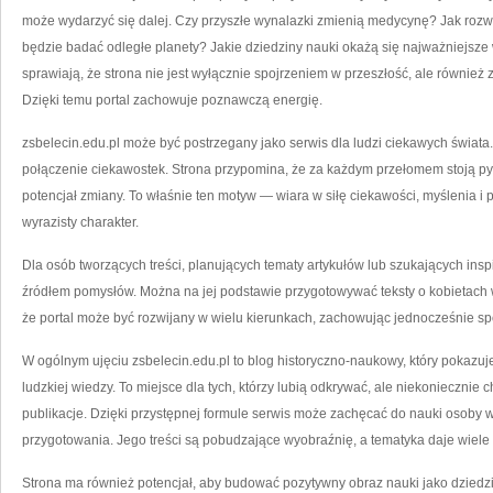
może wydarzyć się dalej. Czy przyszłe wynalazki zmienią medycynę? Jak rozwi
będzie badać odległe planety? Jakie dziedziny nauki okażą się najważniejsze
sprawiają, że strona nie jest wyłącznie spojrzeniem w przeszłość, ale również
Dzięki temu portal zachowuje poznawczą energię.
zsbelecin.edu.pl może być postrzegany jako serwis dla ludzi ciekawych świata
połączenie ciekawostek. Strona przypomina, że za każdym przełomem stoją py
potencjał zmiany. To właśnie ten motyw — wiara w siłę ciekawości, myślenia 
wyrazisty charakter.
Dla osób tworzących treści, planujących tematy artykułów lub szukających ins
źródłem pomysłów. Można na jej podstawie przygotowywać teksty o kobietach w
że portal może być rozwijany w wielu kierunkach, zachowując jednocześnie spó
W ogólnym ujęciu zsbelecin.edu.pl to blog historyczno-naukowy, który pokazuj
ludzkiej wiedzy. To miejsce dla tych, którzy lubią odkrywać, ale niekoniecznie 
publikacje. Dzięki przystępnej formule serwis może zachęcać do nauki osoby 
przygotowania. Jego treści są pobudzające wyobraźnię, a tematyka daje wiele
Strona ma również potencjał, aby budować pozytywny obraz nauki jako dziedzin